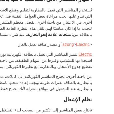
تُستخدم المناشير التي تعمل بالبطارية لتقليم وقطع الأ
التي تبدو عليها. يجب مراعاة بعض العوامل التقنية قبل ا
أخرى في الاعتبار. من ناحية أخرى، يفضل معظم المشترين ا
لتحديد ما إذا كان مناسبًا لهم. تلقي هذه النظرة العامة 
بالطاقة من:
منتجات علامة إيغو التجارية
. عند شراء منشار
<
Electric
>
strong
أو مصدر طاقة يعمل بالغاز
Electric
تتميز المناشير التي تعمل بالطاقة الكهربائية ب
استخدامها للتشذيب وغيرها من المهام الطفيفة. من ناحية أ
تقطيع جذوع الأشجار. وبالمقارنة مع نظيرها الكهربائي، يم
من ناحية أخرى، تحتاج المناشير الكهربائية إلى كابلات، م
بالبطارية بالطاقة لفترات طويلة ويجب إعادة شحنها بانتظام
بالبطارية عند التشغيل في مواقع منعزلة لأنك تحتاج فقط
نظام الإشعال
تحتاج بعض المناشير إلى الكثير من السحب لبدء التشغي