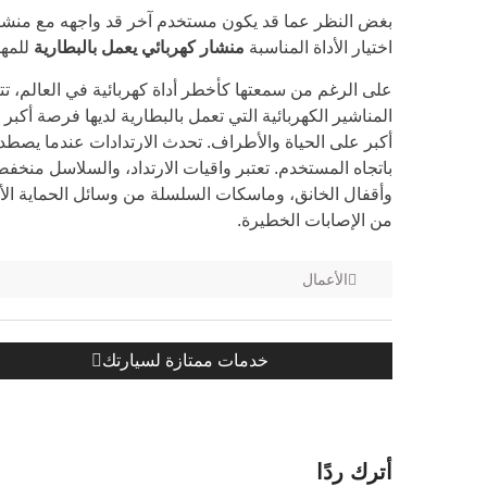
بغض النظر عما قد يكون مستخدم آخر قد واجهه مع منشار كهر
اختيار الأداة المناسبة
منشار كهربائي يعمل بالبطارية
للمهم
على الرغم من سمعتها كأخطر أداة كهربائية في العالم، تت
المناشير الكهربائية التي تعمل بالبطارية لديها فرصة أكبر 
أكبر على الحياة والأطراف. تحدث الارتدادات عندما يصط
باتجاه المستخدم. تعتبر واقيات الارتداد، والسلاسل منخفضة
وأقفال الخانق، وماسكات السلسلة من وسائل الحماية الأس
من الإصابات الخطيرة.
الأعمال
تصفح
المنشور
خدمات ممتازة لسيارتك
المواضيع
التالي:
أترك ردًا