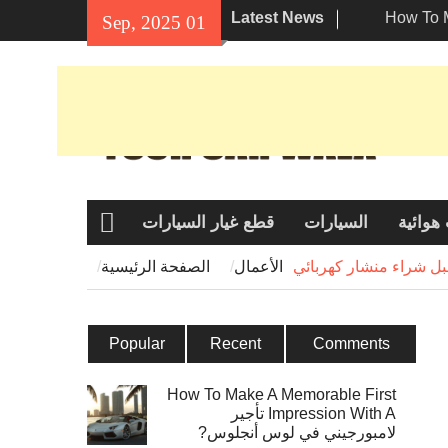
Latest News
How To 
01 Sep, 2025
Impre تأجير لامبورجيني
لبيئة في
عتبر هوندا
ئقين؟
هوائية
السيارات
قطع غيار السيارات
الصفحة
الرئيسية
بل شراء منشار كهربائي
الأعمال
الصفحة الرئيسية
Popular
Recent
Comments
How To Make A Memorable First
Impression With A تأجير
لامبورجيني في لوس أنجلوس?