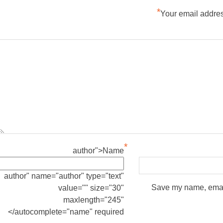
*
Your email addres
*
author">Name
author" name="author" type="text"
Save my name, email,
value="" size="30"
maxlength="245"
autocomplete="name" required/>