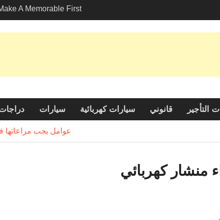
Make A Memorable First
ssion With A
في لوس أنجلوس?
استكشاف خيارات صديقة ل
خدمات نقل المركبات
الكشف عن الجاذبية: لماذا ت
نافي خيارًا شائعًا بين السا
 التأجير
قانوني
سيارات كهربائية
سيارات
دراجات 
عوامل يجب مراعاتها ق
 منشار كهربائي