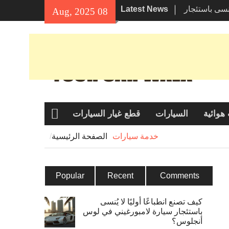
يُنسى باستئجار
Latest News
08 Aug, 2025
 أنجلوس؟
بيئة في
عتبر هوندا
قين؟
هوائية
السيارات
قطع غيار السيارات
الصفحة
الرئيسية
خدمة سيارات
الصفحة الرئيسية
Popular
Recent
Comments
كيف تصنع انطباعًا أوليًا لا يُنسى
باستئجار سيارة لامبورغيني في لوس
أنجلوس؟