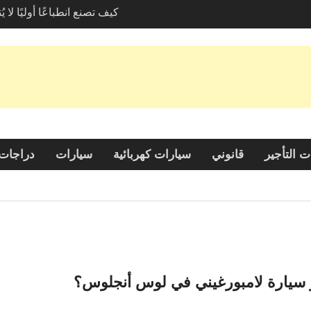
كيف تصنع انطباعًا أوليًا لا 
سيارة لامبورغيني في لوس
استكشاف خيارات صديقة لل
خدمات نقل المركبات
الكشف عن الجاذبية: لماذا ت
نافي خيارًا شائعًا بين السائ
 التأجير
قانوني
سيارات كهربائية
سيارات
دراجات 
ئجار سيارة لامبورغيني في لوس أنجلوس؟