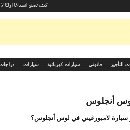
كيف تصنع انطباعًا أوليًا لا
سيارة لامبورغيني في لو
استكشاف خيارات صديقة ل
خدمات نقل المركبات
الكشف عن الجاذبية: لماذا 
نافي خيارًا شائعًا بين السا
 التأجير
قانوني
سيارات كهربائية
سيارات
دراجات 
لوس أنجلوس
ئجار سيارة لامبورغيني في لوس أنجلوس؟