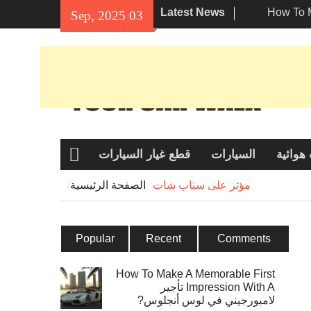
Latest News
How To 
03 Sep, 2025
Impre تأجير لامبورجيني
لبيئة في
عتبر هوندا
ئقين؟
هوائية
السيارات
قطع غيار السيارات
الصفحة
الرئيسية
مؤثر على سناب شات
الصفحة الرئيسية
Popular
Recent
Comments
How To Make A Memorable First
Impression With A تأجير
لامبورجيني في لوس أنجلوس?