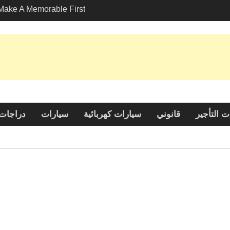
Make A Memorable First
ssion With A
في لوس أنجلوس?
استكشاف خيارات صديقة ل
خدمات نقل المركبات
الكشف عن الجاذبية: لماذا ت
نافي خيارًا شائعًا بين السا
 التأجير
قانوني
سيارات كهربائية
سيارات
دراجات 