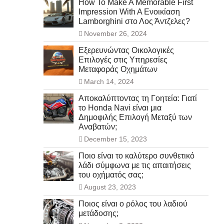
How To Make A Memorable First
Impression With A Ενοικίαση
Lamborghini στο Λος Άντζελες?
November 26, 2024
Εξερευνώντας Οικολογικές
Επιλογές στις Υπηρεσίες
Μεταφοράς Οχημάτων
March 14, 2024
Αποκαλύπτοντας τη Γοητεία: Γιατί
το Honda Navi είναι μια
Δημοφιλής Επιλογή Μεταξύ των
Αναβατών;
December 15, 2023
Ποιο είναι το καλύτερο συνθετικό
λάδι σύμφωνα με τις απαιτήσεις
του οχήματός σας;
August 23, 2023
Ποιος είναι ο ρόλος του λαδιού
μετάδοσης;