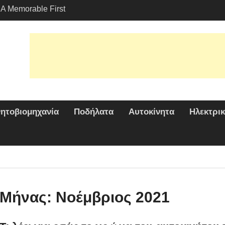
A Memorable First
th A Ενοικίαση
στο Λος Άντζελες?
 Οικολογικές Επιλογές
ες Μεταφοράς
ς τη Γοητεία: Γιατί το
ναι μια Δημοφιλής
ξύ των Αναβατών;
νητοβιομηχανία
Ποδήλατα
Αυτοκίνητα
Ηλεκτρικ
Μήνας:
Νοέμβριος 2021