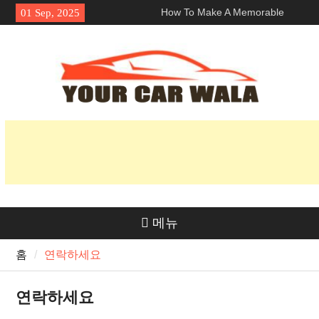
Skip
How To Make A Memorable
01 Sep, 2025
to
First Impression With A 로스앤
content
젤레스 람보르기니 렌탈?
차량 운송 서비스에서 친환경적
인 옵션 탐색
혼다 Navi의 매력 공개: 라이더
들에게 인기 있는 이유는 무엇일
까요?
메뉴
홈
연락하세요
연락하세요