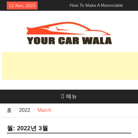
Skip
How To Make A Memorable
12 Nov, 2025
to
First Impression With A 로스앤
content
젤레스 람보르기니 렌탈?
차량 운송 서비스에서 친환경적
인 옵션 탐색
혼다 Navi의 매력 공개: 라이더
들에게 인기 있는 이유는 무엇일
까요?
메뉴
홈
2022
March
월:
2022년 3월