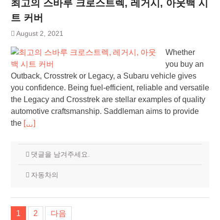
최고의 스바루 크로스트렉, 레거시, 아웃백 시
트 커버
August 2, 2021
Whether
you buy an
Outback, Crosstrek or Legacy, a Subaru vehicle gives
you confidence. Being fuel-efficient, reliable and versatile
the Legacy and Crosstrek are stellar examples of quality
automotive craftsmanship. Saddleman aims to provide
the
[…]
댓글을 남겨주세요.
자동차의
글
1
2
다음