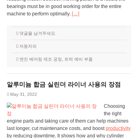
bearings must be in good working order for the entire
machine to perform optimally.
[…]
댓글을 남겨주세요.
자동차의
엔진 베어링 제조 공정
,
트럭 예비 부품
알루미늄 합금 실린더 라이너 사용의 장점
May 31, 2022
Choosing
the right
engine parts and taking care of them can help machines
last longer, cut maintenance costs, and boost
productivity
by reducing downtime. It shows how and why cylinder