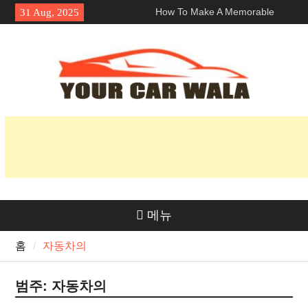
Skip
How To Make A Memorable
31 Aug, 2025
to
First Impression With A 로스앤
content
젤레스 람보르기니 렌탈?
차량 운송 서비스에서 친환경적
인 옵션 탐색
혼다 Navi의 매력 공개: 라이더
들에게 인기 있는 이유는 무엇일
까요?
메뉴
홈
자동차의
범주:
자동차의