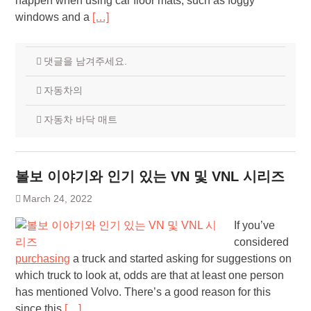
happen when using car floor mats, such as foggy
windows and a
[…]
댓글을 남겨주세요.
자동차의
자동차 바닥 매트
볼보 이야기와 인기 있는 VN 및 VNL 시리즈
March 24, 2022
If you’ve
considered
purchasing
a truck and started asking for suggestions on
which truck to look at, odds are that at least one person
has mentioned Volvo. There’s a good reason for this
since this
[…]