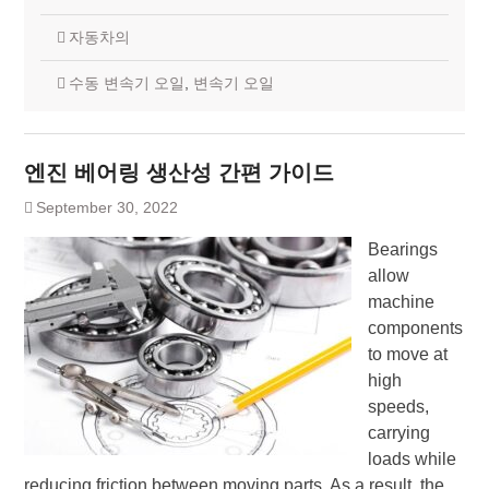
자동차의
수동 변속기 오일
,
변속기 오일
엔진 베어링 생산성 간편 가이드
September 30, 2022
Bearings
allow
machine
components
to move at
high
speeds,
carrying
loads while
reducing friction between moving parts. As a result, the