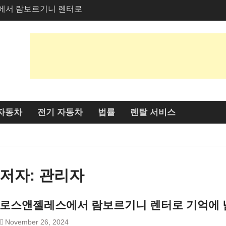
에서 람보르기니 렌터로
첫인상을 만드는 방법?
비스에서 친환경적인 옵
 매력 공개: 라이더들에게
유는 무엇일까요?
자동차
전기 자동차
법률
렌탈 서비스
저자:
관리자
로스앤젤레스에서 람보르기니 렌터로 기억에 
November 26, 2024