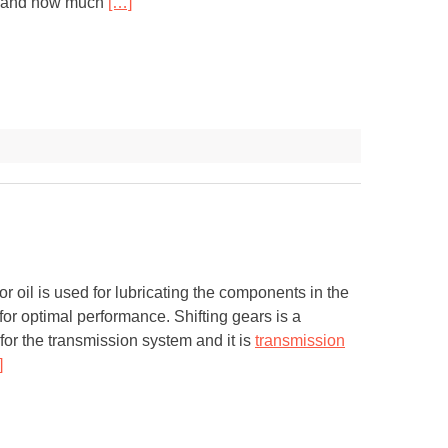
m, and how much
[…]
 or oil is used for lubricating the components in the
for optimal performance. Shifting gears is a
for the transmission system and it is
transmission
]