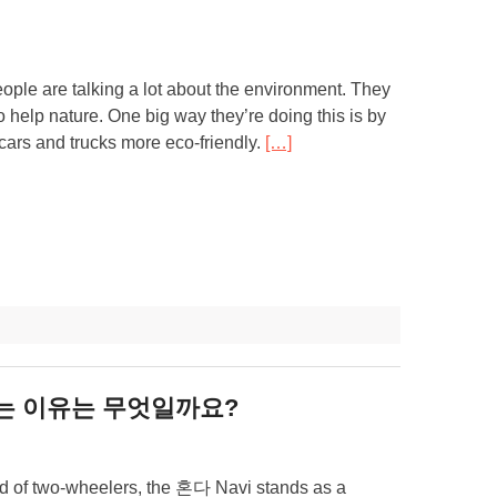
eople are talking a lot about the environment. They
o help nature. One big way they’re doing this is by
cars and trucks more eco-friendly.
[…]
있는 이유는 무엇일까요?
rld of two-wheelers, the 혼다 Navi stands as a