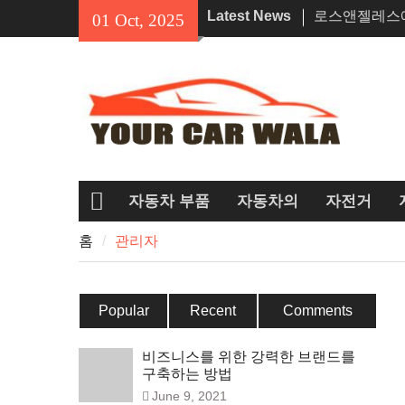
Skip
Latest News
로스앤젤레스
01 Oct, 2025
to
기억에 남는 
content
차량 운송 서
션 탐색
혼다 Navi의
인기 있는 이
자동차 부품
자동차의
자전거
홈
홈
관리자
Popular
Recent
Comments
비즈니스를 위한 강력한 브랜드를
구축하는 방법
June 9, 2021