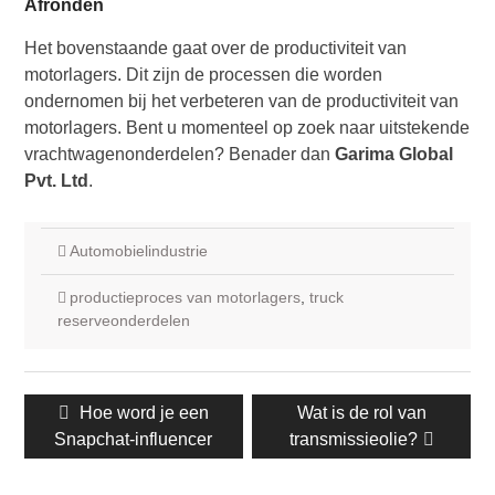
Afronden
Het bovenstaande gaat over de productiviteit van
motorlagers. Dit zijn de processen die worden
ondernomen bij het verbeteren van de productiviteit van
motorlagers. Bent u momenteel op zoek naar uitstekende
vrachtwagenonderdelen? Benader dan
Garima Global
Pvt. Ltd
.
Automobielindustrie
productieproces van motorlagers
,
truck
reserveonderdelen
Berichtnavigatie
Vorig
Hoe word je een
Volgende
Wat is de rol van
Snapchat-influencer
bericht:
transmissieolie?
post: