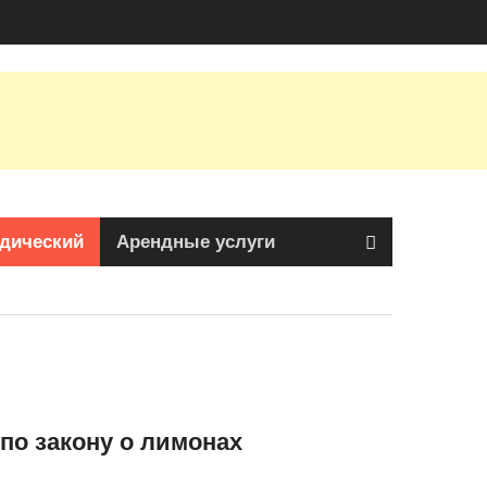
дический
Арендные услуги
о закону о лимонах