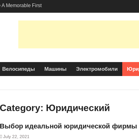
A Memorable First
ith A Lamborghini
s Angeles?
-Friendly Options in
port Services
 Allure: Why is Honda
lar Choice Among
Велосипеды
Машины
Электромобили
Юри
Category:
Юридический
Выбор идеальной юридической фирмы п
July 22, 2021