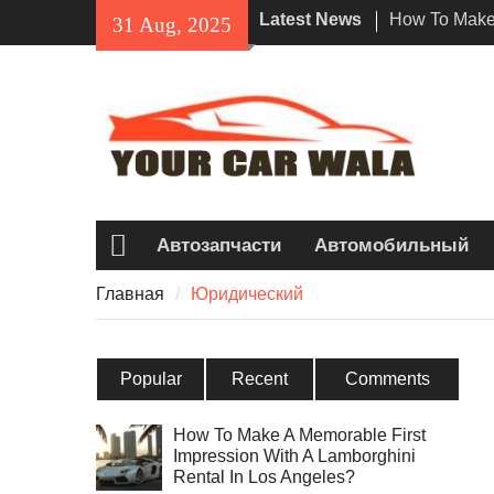
Skip
Latest News
How To Make 
31 Aug, 2025
to
Impression W
content
Rental In Lo
Exploring Eco
Vehicle Trans
Unveiling the
Navi a Popu
Riders?
Автозапчасти
Автомобильный
Главная
Главная
Юридический
Popular
Recent
Comments
How To Make A Memorable First
Impression With A Lamborghini
Rental In Los Angeles?