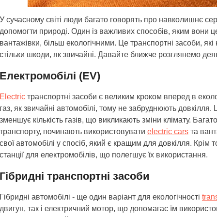
У сучасному світі люди багато говорять про навколишнє се
допомогти природі. Один із важливих способів, яким вони це 
вантажівки, більш екологічними. Це транспортні засоби, я
стільки шкоди, як звичайні. Давайте ближче розглянемо деякі
Електромобілі (EV)
Electric
транспортні засоби є великим кроком вперед в еколо
газ, як звичайні автомобілі, тому не забруднюють довкілля.
зменшує кількість газів, що викликають зміни клімату. Баг
транспорту, починають використовувати
electric cars
та вант
свої автомобілі у спосіб, який є кращим для довкілля. Крім 
станції для електромобілів, що полегшує їх використання.
Гібридні транспортні засоби
Гібридні автомобілі - ще один варіант для екологічності
tran
двигун, так і електричний мотор, що допомагає їм викорис