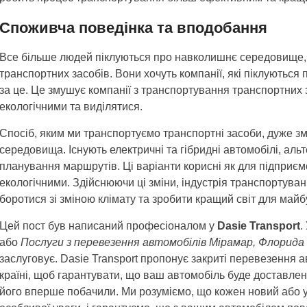
Споживча поведінка та вподобання
Все більше людей піклуються про навколишнє середовище, 
транспортних засобів. Вони хочуть компанії, які піклуються п
за це. Це змушує компанії з транспортування транспортних 
екологічними та виділятися.
Спосіб, яким ми транспортуємо транспортні засоби, дуже 
середовища. Існують електричні та гібридні автомобілі, аль
планування маршрутів. Ці варіанти корисні як для підприємств
екологічними. Здійснюючи ці зміни, індустрія транспортув
боротися зі зміною клімату та зробити кращий світ для майб
Цей пост був написаний професіоналом у
Dasie Transport
.
або
Послуги з перевезення автомобілів Мірамар, Флорида
заслуговує. Dasie Transport пропонує закриті перевезення а
країні, щоб гарантувати, що ваш автомобіль буде доставлен
його вперше побачили. Ми розуміємо, що кожен новий або 