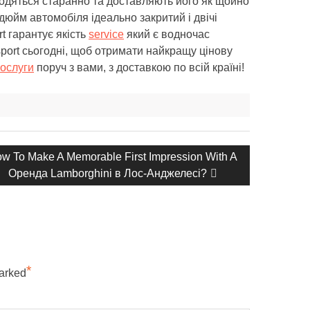
водяться старанно та доставляють його як щойно
юйм автомобіля ідеально закритий і двічі
t гарантує якість
service
який є водночас
sport сьогодні, щоб отримати найкращу цінову
послуги
поруч з вами, з доставкою по всій країні!
ступний
w To Make A Memorable First Impression With A
пис:
Оренда Lamborghini в Лос-Анджелесі?
*
marked