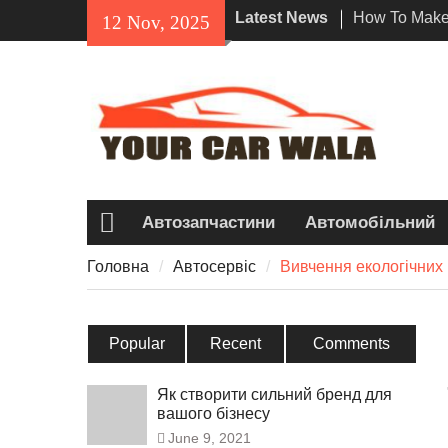
Skip
Latest News
How To Make 
12 Nov, 2025
to
Impression W
content
Lamborghini
Вивчення еко
послугах тр
транспортни
Розкриваючи
Honda Navi 
Вибором Се
Автозапчастини
Автомобільний
Головна
Головна
Автосервіс
Вивчення екологічних 
Popular
Recent
Comments
Як створити сильний бренд для
вашого бізнесу
June 9, 2021