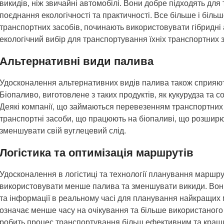
викидів, ніж звичайні автомобілі. Вони добре підходять для
поєднання екологічності та практичності. Все більше і бі
транспортних засобів, починають використовувати гібридні
екологічний вибір для транспортування їхніх транспортних з
Альтернативні види палива
Удосконалення альтернативних видів палива також сприяють
Біопаливо, виготовлене з таких продуктів, як кукурудза та с
Деякі компанії, що займаються перевезенням транспортних
транспортні засоби, що працюють на біопаливі, що розширює
зменшувати свій вуглецевий слід.
Логістика та оптимізація маршрутів
Удосконалення в логістиці та технології планування марш
використовувати менше палива та зменшувати викиди. Вон
та інформації в реальному часі для планування найкращих 
означає менше часу на очікування та більше використаного
робить процес транспортування більш ефективним та кращи