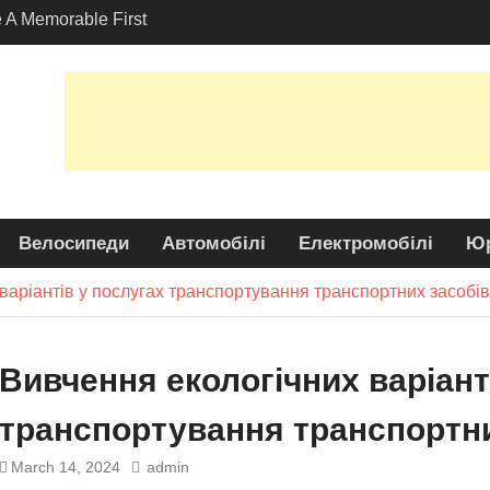
A Memorable First
ith A Оренда
 в Лос-Анджелесі?
логічних варіантів у
анспортування
х засобів
 Привабливість: Чому
є Популярним
ред Райдерів?
Велосипеди
Автомобілі
Електромобілі
Юр
варіантів у послугах транспортування транспортних засобів
Вивчення екологічних варіант
транспортування транспортни
March 14, 2024
admin