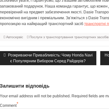
особливої уваги, і гарантуємо, що з вашим автомобілем по
запакований подарунок. Наша команда гарантує, що кожен д
перевірений на предмет забезпечення якості. Dasie Transpor
економічно вигідним і преміальним. Зв'яжіться з Dasie Tran
пропозицію на найкращий транспортний засіб
транспортні 
Автосервіс
Послуги з транспортування транспортних засобів
Навігація
Попередній
Розкриваючи Привабливість: Чому Honda Navi
На
Ho
записом
допис:
є Популярним Вибором Серед Райдерів?
до
Залишити відповідь
Your email address will not be published.
Required fields are 
*
Comment