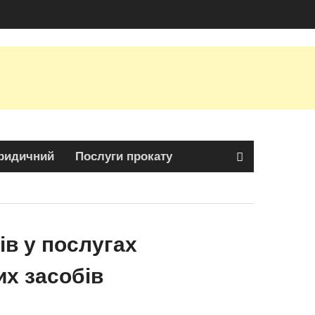
идичний
Послуги прокату
ів у послугах
х засобів