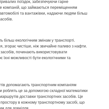
 тривалих поїздок, забезпечуючи гарне
льше компаній, що займаються переміщенням
 автомобілі та вантажівки, надаючи людям більш
асобів.
 більш екологічним змінам у транспорті.
оя, згорає чистіше, ніж звичайне паливо з нафти.
 засобів, починають використовувати
 їхні можливості бути екологічними та
рутів допомагають транспортним компаніям
и роблять це за допомогою складної математики
маршрутів доставки транспортних засобів. Це
 простору в кожному транспортному засобі, що
м для довкілля.