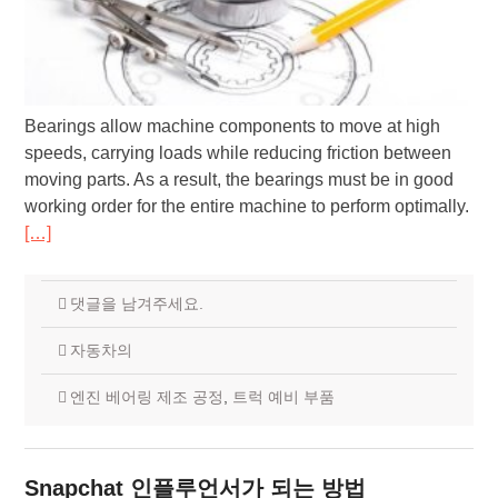
Bearings allow machine components to move at high
speeds, carrying loads while reducing friction between
moving parts. As a result, the bearings must be in good
working order for the entire machine to perform optimally.
[…]
댓글을 남겨주세요.
자동차의
엔진 베어링 제조 공정
,
트럭 예비 부품
Snapchat 인플루언서가 되는 방법