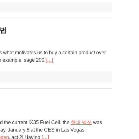
방법
is what motivates us to buy a certain product over
For example, sage 200
[…]
d the current iX35 Fuel Cell, the
현대 넥쏘
was
ay, January 8 at the CES in Las Vegas.
ogen
, act 2! Having
[…]