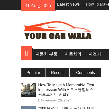
Skip
Latest News
How To Make 
31 Aug, 2025
to
Impressio
content
르기니 렌탈?
차량 운송 서
션 탐색
혼다 Navi의
인기 있는 이
홈
자동차 부품
자동차의
자전거
Popular
Recent
Comments
How To Make A Memorable First
Impression With A 로스앤젤레스
람보르기니 렌탈?
November 26, 2024
현대 넥쏘: CES에서 공개된 새로