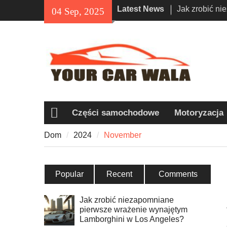
Skip
Latest News
Jak zrobić n
04 Sep, 2025
to
wrażenie wyn
content
Los Angeles?
Exploring Eco
Vehicle Trans
Unveiling the
Navi a Popul
Riders?
Części samochodowe
Motoryzacja
Dom
Dom
2024
November
Popular
Recent
Comments
Jak zrobić niezapomniane
pierwsze wrażenie wynajętym
Lamborghini w Los Angeles?