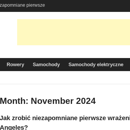
iezapomniane pierwsze
ajętym Lamborghini w
-Friendly Options in
port Services
 Allure: Why is Honda
ar Choice Among
Rowery
Samochody
Samochody elektryczne
Month:
November 2024
Jak zrobić niezapomniane pierwsze wrażen
Angeles?