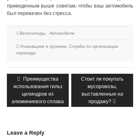
приведенным выше советам, чтобы ваш автомобиль
был перевезен без стресса.
Велосипеды
,
Автомобили
Упаковщики и грузчики
,
Служба по организации
переезда
Навигация
Предыдущий
Преимущества
Следующий
Стоит ли покупать
по
использования гильз
пост:
пост:
мусоровозы,
записям
цилиндров из
выставленные на
алюминиевого сплава
продажу?
Leave a Reply