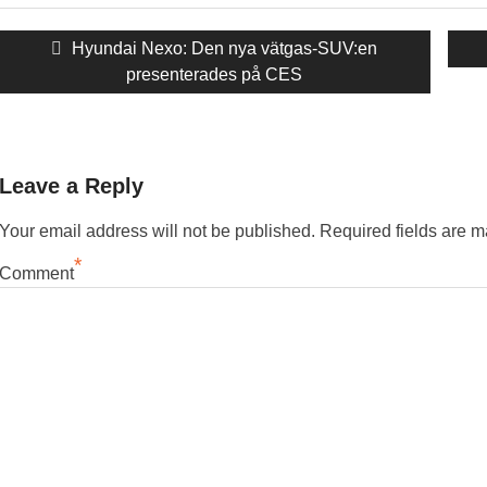
Inläggsnavigering
Föregående
Hyundai Nexo: Den nya vätgas-SUV:en
inlägg:
presenterades på CES
Leave a Reply
Your email address will not be published.
Required fields are 
*
Comment