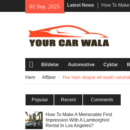
Skip
Latest News
How To Make 
02 Sep, 2025
to
Impression Wi
content
Rental In Los
Exploring Eco
Vehicle Trans
Unveiling the
Navi a Popul
Riders?
Bildelar
Automotive
Cyklar
B
Hem
Hem
Affärer
Hur man skapar ett starkt varumär
Popular
Recent
Comments
How To Make A Memorable First
Impression With A Lamborghini
Rental In Los Angeles?