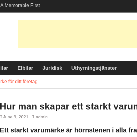
A Memorable First
th A Lamborghini
 Angeles?
-Friendly Options in
port Services
 Allure: Why is Honda
ar Choice Among
ilar
Elbilar
Juridisk
Uthyrningstjänster
ke för ditt företag
Hur man skapar ett starkt varum
June 9, 2021
admin
Ett starkt varumärke är hörnstenen i alla f