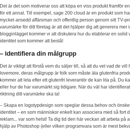
Det är det som motiverar oss att köpa en viss produkt framför en an
för ett annat. Till exempel, sage 200 cloud är en produkt som 
mycket ansedd affärsman och offentlig person genom sitt TV-prog
varumärke för ditt företag är att det hjälper dig att generera mer 
blogginlägget kommer vi att diskutera hur du etablerar en solid 
identitet som kommer att bestå!
– Identifiera din målgrupp
Det är viktigt att förstå vem du säljer till, så att du vet vad de vi
lovemore, deras målgrupp är folk som måste äta glutenfria produk
kommer att leta efter ett glutenfri leverantör de kan lita på. Du k
eller hur de har varumärkt sig tidigare. När du väl har identifiera
riktning ditt varumärke ska ta!
– Skapa en logotypdesign som speglar dessa behov och önskemå
identitet – en som människor enkelt kan associera med så fort d
reklam... var som helst! Ta dig tid den här veckan att arbeta p
hjälp av Photoshop (eller vilken programvara som är mest bekväm f