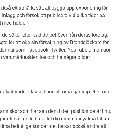
också ett utmärkt sätt att bygga upp exponering för
a inlägg och försök att publicera vid olika tider på
t med helger).
r de söker efter vad de behöver från deras företag.
e för att öka sin försäljning av Brandsläckare för
ttformar som Facebook, Twitter, YouTube... men gör
n varumärkesidentitet och ha några bilder
r utvattnade. Oavsett om siffrorna går upp eller ner,
 människor som har satt dem i den position de är i nu,
göra för att ge tillbaka till din community/dina följare
s dina befintliga kunder, det lockar också andra att