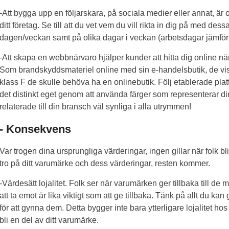
-Att bygga upp en följarskara, på sociala medier eller annat, är 
ditt företag. Se till att du vet vem du vill rikta in dig på med dess
dagen/veckan samt på olika dagar i veckan (arbetsdagar jämför
-Att skapa en webbnärvaro hjälper kunder att hitta dig online nä
Som brandskyddsmateriel online med sin e-handelsbutik, de visst
klass F de skulle behöva ha en onlinebutik. Följ etablerade pla
det distinkt eget genom att använda färger som representerar di
relaterade till din bransch väl synliga i alla utrymmen!
- Konsekvens
Var trogen dina ursprungliga värderingar, ingen gillar när folk bli
tro på ditt varumärke och dess värderingar, resten kommer.
-Värdesätt lojalitet. Folk ser när varumärken ger tillbaka till de
att ta emot är lika viktigt som att ge tillbaka. Tänk på allt du kan 
för att gynna dem. Detta bygger inte bara ytterligare lojalitet ho
bli en del av ditt varumärke.