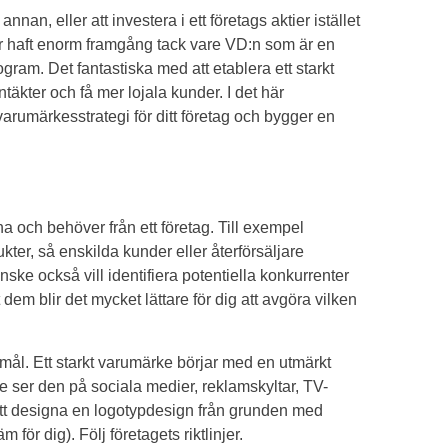
nan, eller att investera i ett företags aktier istället
har haft enorm framgång tack vare VD:n som är en
ram. Det fantastiska med att etablera ett starkt
intäkter och få mer lojala kunder. I det här
varumärkesstrategi för ditt företag och bygger en
ll ha och behöver från ett företag. Till exempel
ter, så enskilda kunder eller återförsäljare
anske också vill identifiera potentiella konkurrenter
t dem blir det mycket lättare för dig att avgöra vilken
l. Ett starkt varumärke börjar med en utmärkt
e ser den på sociala medier, reklamskyltar, TV-
å att designa en logotypdesign från grunden med
ör dig). Följ företagets riktlinjer.