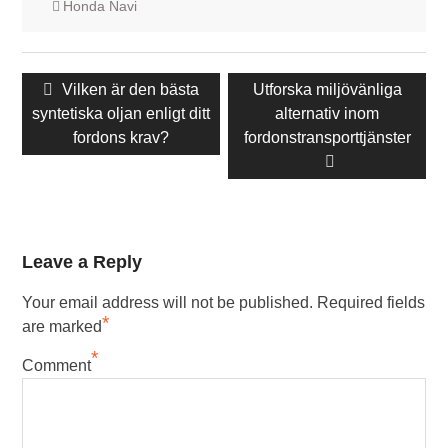
Honda Navi
Inläggsnavigering
Föregående
Vilken är den bästa
Nästa
Utforska miljövänliga
syntetiska oljan enligt ditt
inlägg:
inlägg:
alternativ inom
fordons krav?
fordonstransporttjänster
Leave a Reply
Your email address will not be published.
Required fields
*
are marked
*
Comment