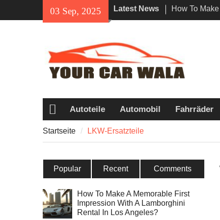
Skip
Latest News
How To Make 
03 Sep, 2025
to
Impression Wi
content
Rental In Los
Exploring Eco
Vehicle Trans
Unveiling the
Navi a Popul
Riders?
Autoteile
Automobil
Fahrräder
Startseite
Startseite
LKW-Ersatzteile
Popular
Recent
Comments
How To Make A Memorable First
Impression With A Lamborghini
Rental In Los Angeles?