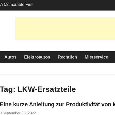
A Memorable First
th A Lamborghini
 Angeles?
-Friendly Options in
port Services
 Allure: Why is Honda
ar Choice Among
Autos
Elektroautos
Rechtlich
Mietservice
Tag:
LKW-Ersatzteile
Eine kurze Anleitung zur Produktivität von
September 30, 2022