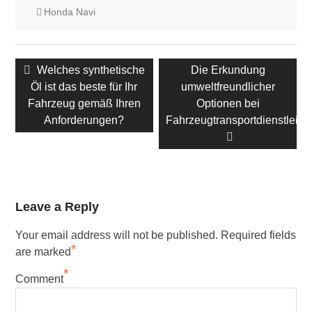
Honda Navi
Beitrags-
Vorheriger
Welches synthetische
Nächster
Die Erkundung
Navigation
Öl ist das beste für Ihr
Beitrag:
umweltfreundlicher
Beitrag:
Fahrzeug gemäß Ihren
Optionen bei
Anforderungen?
Fahrzeugtransportdienstleist
Leave a Reply
Your email address will not be published.
Required fields
*
are marked
*
Comment