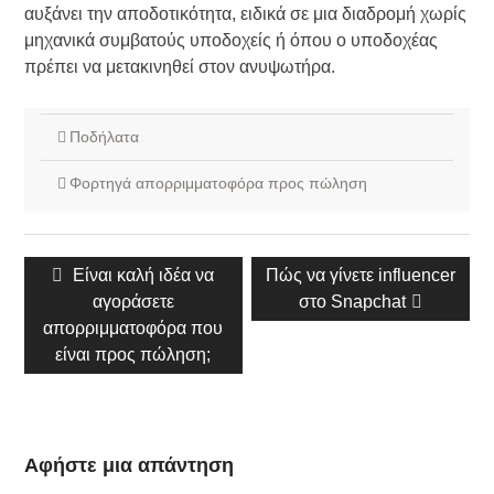
αυξάνει την αποδοτικότητα, ειδικά σε μια διαδρομή χωρίς
μηχανικά συμβατούς υποδοχείς ή όπου ο υποδοχέας
πρέπει να μετακινηθεί στον ανυψωτήρα.
Ποδήλατα
Φορτηγά απορριμματοφόρα προς πώληση
Πλοήγηση
Προηγούμενη
Είναι καλή ιδέα να
Επόμενη
Πώς να γίνετε influencer
άρθρου
δημοσίευση:
αγοράσετε
δημοσίευση:
στο Snapchat
απορριμματοφόρα που
είναι προς πώληση;
Αφήστε μια απάντηση