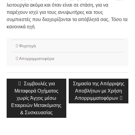
λειτουργία ακόμα και όταν είναι σε στάση, για να
παρέχουν ισχύ για τους ανυψωτήρες και τους
συμπιεστές που διαχειρίζονται τα απόβλητά σας. Τόσο τα
κανονικά οχή
Φορτηγά
Απορριμματοφόρα
Πλοήγηση
Προηγούμενη
Συμβουλές για
Επόμενη
Σημασία της Απόρριψης
άρθρου
Μεταφορά Οχήματος
δημοσίευση:
δημοσίευση:
Αποβλήτων με Χρήση
χωρίς Άγχος μέσω
Απορριμματοφόρων
Εταιρειών Μετακόμισης
& Συσκευασίας