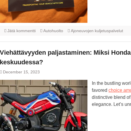
Jätä kommentti
Autohuolto
Ajoneuvojen kuljetuspalvelut
Viehättävyyden paljastaminen: Miksi Honda N
keskuudessa?
December 15, 2023
In the bustling wo
favored
choice am
distinctive blend 
elegance. Let’s unr