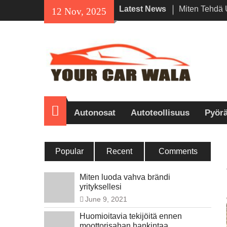
Skip
Latest News
Miten Tehdä
12 Nov, 2025
to
Ensimmäinen
content
Lamborghini-
Angelesissa
Ekologisten v
ajoneuvojen 
Viehättävyyd
Honda Navi on
ajajien kesk
Koti
Autonosat
Autoteollisuus
Pyörä
Popular
Recent
Comments
Miten luoda vahva brändi
yrityksellesi
June 9, 2021
Huomioitavia tekijöitä ennen
moottorisahan hankintaa