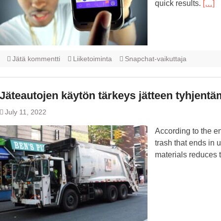
quick results.
[…]
Jätä kommentti
Liiketoiminta
Snapchat-vaikuttaja
Jäteautojen käytön tärkeys jätteen tyhjent
July 11, 2022
According to the e
trash that ends in
materials reduces t