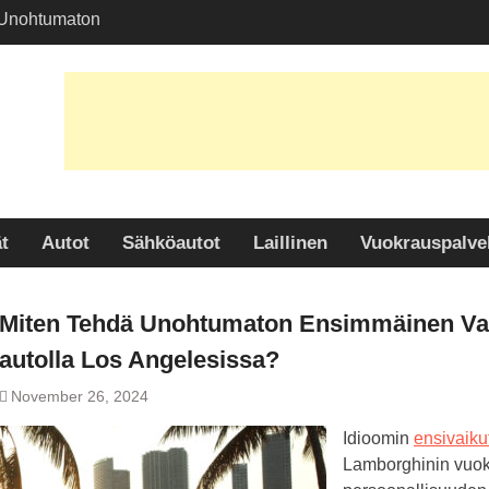
 Unohtumaton
 Vaikutelma
vuokra-autolla Los
?
aihtoehtojen kartoitus
kuljetuspalveluissa
en paljastaminen: Miksi
 suosittu valinta
uudessa?
t
Autot
Sähköautot
Laillinen
Vuokrauspalve
Miten Tehdä Unohtumaton Ensimmäinen Vai
autolla Los Angelesissa?
November 26, 2024
Idioomin
ensivaiku
Lamborghinin vuokr