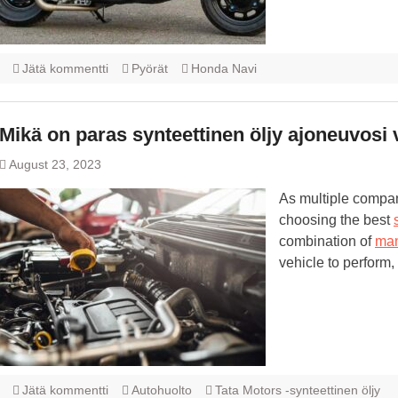
Jätä kommentti
Pyörät
Honda Navi
Mikä on paras synteettinen öljy ajoneuvos
August 23, 2023
As multiple compan
choosing the best
combination of
man
vehicle to perfor
Jätä kommentti
Autohuolto
Tata Motors -synteettinen öljy