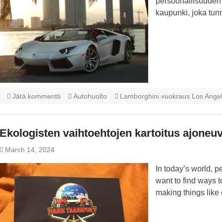
persoonallisuuden
kaupunki, joka tu
Jätä kommentti
Autohuolto
Lamborghini vuokraus Los Angel
Ekologisten vaihtoehtojen kartoitus ajoneuv
March 14, 2024
In today’s world, p
want to find ways t
making things like 