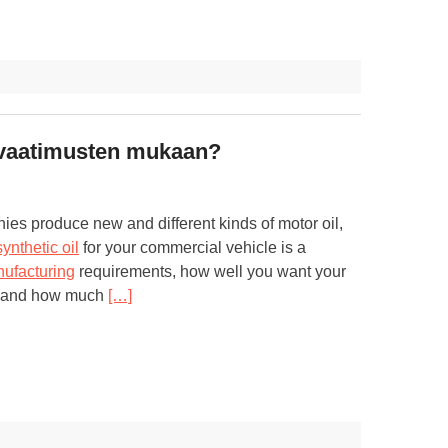
i vaatimusten mukaan?
ies produce new and different kinds of motor oil,
synthetic oil
for your commercial vehicle is a
ufacturing
requirements, how well you want your
m, and how much
[…]