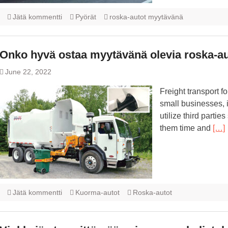
Jätä kommentti
Pyörät
roska-autot myytävänä
Onko hyvä ostaa myytävänä olevia roska-a
June 22, 2022
Freight transport 
small businesses, i
utilize third partie
them time and
[…]
Jätä kommentti
Kuorma-autot
Roska-autot