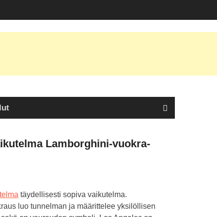
lut
kutelma Lamborghini-vuokra-
telma
täydellisesti sopiva vaikutelma.
aus luo tunnelman ja määrittelee yksilöllisen