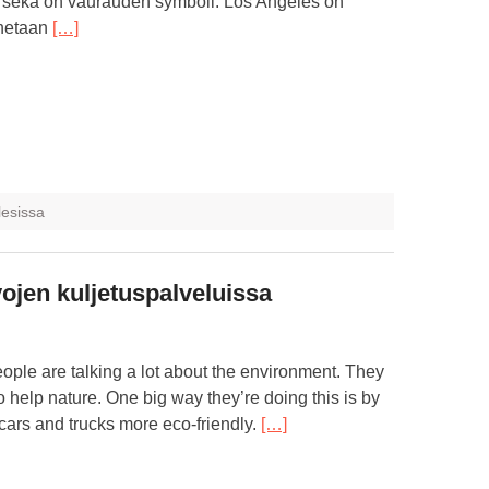
 sekä on vaurauden symboli. Los Angeles on
nnetaan
[…]
esissa
ojen kuljetuspalveluissa
eople are talking a lot about the environment. They
o help nature. One big way they’re doing this is by
cars and trucks more eco-friendly.
[…]