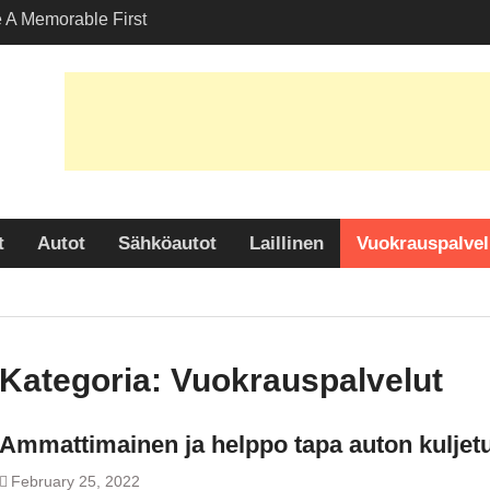
A Memorable First
ith A Lamborghini
 Angelesissa?
aihtoehtojen kartoitus
kuljetuspalveluissa
en paljastaminen: Miksi
 suosittu valinta
uudessa?
t
Autot
Sähköautot
Laillinen
Vuokrauspalvel
Kategoria:
Vuokrauspalvelut
Ammattimainen ja helppo tapa auton kulje
February 25, 2022