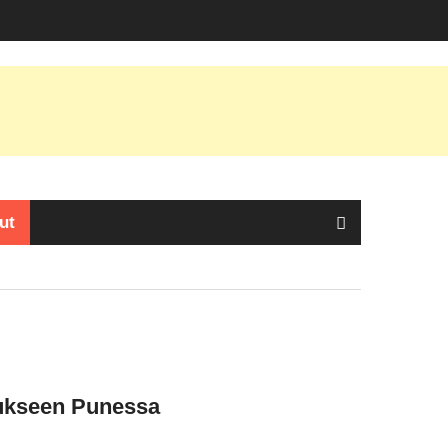
ut
tukseen Punessa