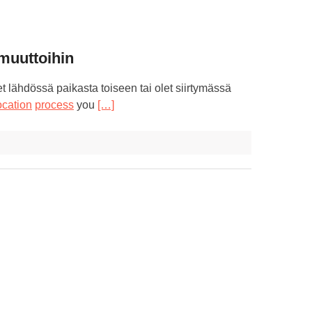
 muuttoihin
 lähdössä paikasta toiseen tai olet siirtymässä
ocation
process
you
[…]