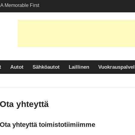
A Memorable First
th A Lamborghini
 Angelesissa?
aihtoehtojen kartoitus
uljetuspalveluissa
n paljastaminen: Miksi
 suosittu valinta
uudessa?
t
Autot
Sähköautot
Laillinen
Vuokrauspalvel
Ota yhteyttä
Ota yhteyttä toimistotiimiimme