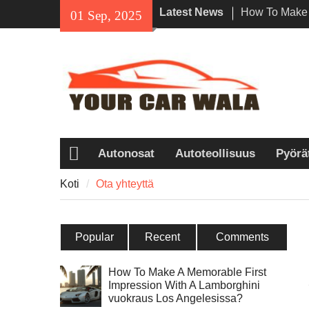
Skip
Latest News
How To Make 
01 Sep, 2025
to
Impression Wi
content
vuokraus Los
Ekologisten v
ajoneuvojen k
Viehättävyyde
Honda Navi on
ajajien kesk
Autonosat
Autoteollisuus
Pyörä
Koti
Koti
Ota yhteyttä
Popular
Recent
Comments
How To Make A Memorable First
Impression With A Lamborghini
vuokraus Los Angelesissa?