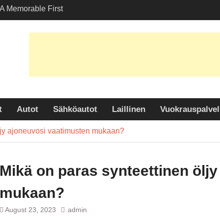
A Memorable First
th A Lamborghini
 Angelesissa?
ihtoehtojen kartoitus
uljetuspalveluissa
n paljastaminen: Miksi
 suosittu valinta
udessa?
t
Autot
Sähköautot
Laillinen
Vuokrauspalvel
öljy ajoneuvosi vaatimusten mukaan?
Mikä on paras synteettinen ölj
mukaan?
August 23, 2023
admin