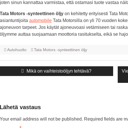
joten sinun kannattaa varmistaa, että ostamasi tuote vastaa näit
Tata Motors -synteettinen öljy
on kehitetty erityisesti Tata Mo
asiantuntijoita
automobile
Tata Motorsilla on yli 70 vuoden kok
ajoneuvon tarpeet. Jos käytät ajoneuvoasi vetämiseen tai raska
öljymme auttaa suojaamaan moottoria rasitukselta, eikä se hajoa
Autohuolto
Tata Motors -synteettinen öljy
Navigointi
Edellinen
Mikä on vaihteistoöljyn tehtävä?
Se
Vi
julkaisu:
jul
Lähetä vastaus
Your email address will not be published.
Required fields are 
*