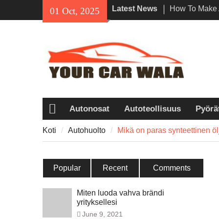
Skip
Latest News
How To Make 
01 Oct, 2025
to
Impression Wi
content
vuokraus Los
Ekologisten va
ajoneuvojen k
Viehättävyyde
Honda Navi on
ajajien kesku
Autonosat
Autoteollisuus
Pyörä
Koti
Koti
Autohuolto
Mikä on paras synteettinen 
Popular
Recent
Comments
Miten luoda vahva brändi
yrityksellesi
June 9, 2021