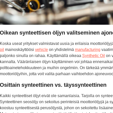
Oikean synteettisen öljyn valitseminen ajo
Koska useat yritykset valmistavat uusia ja erilaisia moottoriölj
oil
mainoskäyttöösi
vehicle
on yhdistelmä
manufacturing
vaatim
paljonko sinulla on rahaa. Käyttämällä oikeaa
Synthetic Oil
on v
kannalta. Vääränlaisen öljyn käyttäminen voi johtaa ennenaik
polttoainetehokkuuteen ja muihin ongelmiin. On tärkeää ymmärtää
moottoriöljyihin, jotta voit valita parhaan vaihtoehdon ajoneuvoo
Osittain synteettinen vs. täyssynteettinen
Kaikki synteettiset öljyt eivät ole samanlaisia. Tarjolla on synteet
Synteettinen seosöljy on sekoitus perinteisiä moottoriöljyjä ja s
koostuu synteettisestä perusöljystä, johon on sekoitettu lisäaine