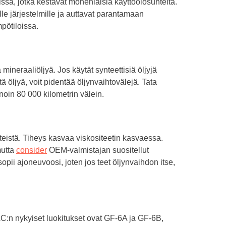
kissa, jotka kestävät monenlaisia käyttöolosuhteita.
lle järjestelmille ja auttavat parantamaan
pötiloissa.
 mineraaliöljyä. Jos käytät synteettisiä öljyjä
 öljyä, voit pidentää öljynvaihtovälejä. Tata
 noin 80 000 kilometrin välein.
steistä. Tiheys kasvaa viskositeetin kasvaessa.
mutta
consider
OEM-valmistajan suositellut
sopii ajoneuvoosi, joten jos teet öljynvaihdon itse,
AC:n nykyiset luokitukset ovat GF-6A ja GF-6B,