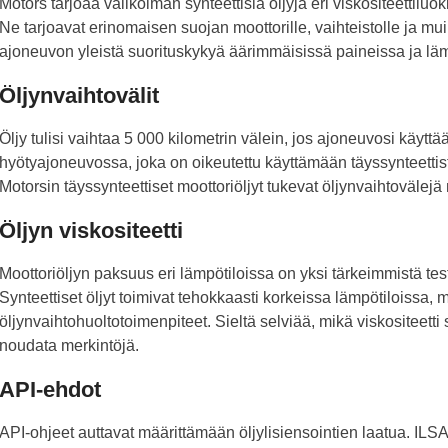
Motors tarjoaa valikoiman synteettisiä öljyjä eri viskositeettiluo
Ne tarjoavat erinomaisen suojan moottorille, vaihteistolle ja mui
ajoneuvon yleistä suorituskykyä äärimmäisissä paineissa ja läm
Öljynvaihtovälit
Öljy tulisi vaihtaa 5 000 kilometrin välein, jos ajoneuvosi käyttää
hyötyajoneuvossa, joka on oikeutettu käyttämään täyssynteettistä
Motorsin täyssynteettiset moottoriöljyt tukevat öljynvaihtovälejä
Öljyn viskositeetti
Moottoriöljyn paksuus eri lämpötiloissa on yksi tärkeimmistä te
Synteettiset öljyt toimivat tehokkaasti korkeissa lämpötiloissa, 
öljynvaihtohuoltotoimenpiteet. Sieltä selviää, mikä viskositeetti 
noudata merkintöjä.
API-ehdot
API-ohjeet auttavat määrittämään öljylisiensointien laatua. ILS