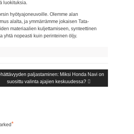
ä luokituksia.
torsin hyötyajoneuvoille. Olemme alan
emus alalta, ja ymmärrämme jokaisen Tata-
iden materiaalien kuljettamiseen, synteettinen
 yhtä nopeasti kuin perinteinen öljy.
uraava
ehättävyyden paljastaminen: Miksi Honda Navi on
kaisu:
suosittu valinta ajajien keskuudessa?
*
marked