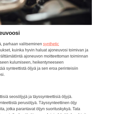
neuvoosi
yjä, parhaan valitseminen
synthetic
ukset, kuinka hyvin haluat ajoneuvosi toimivan ja
älttämätöntä ajoneuvon moitteettoman toiminnan
aiseen kulumiseen, heikentyneeseen
 synteettistä öljyä ja sen eroa perinteisiin
si.
tisiä seosöljyjä ja täyssynteettisiä öljyjä.
ynteettistä perusöljyä. Täyssynteettinen öljy
ita, jotka parantavat öljyn suorituskykyä. Tata