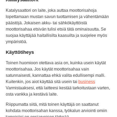
Katalysaattori on laite, joka auttaa moottorisahoja
lopettamaan mustan savun tuottamisen ja vähentämään
päästöjä. Jokaisen akku- tai sähkökäyttöistä
moottorisahaa etsivän tulisi etsiä tätä ominaisuutta. Se
suojaa käyttäjää haitallisilta kaasuilta ja suojelee myös
ympäristöä.
Käyttötiheys
Toinen huomioon otettava asia on, kuinka usein käytät
moottorisahaa. Jos käytät moottorisahaa vain
satunnaisesti, kannattaa ehkä valita edullisempi malli.
Kuitenkin, jos aiot käyttää sitä usein tai
business
Varmistaaksesi, että laitteesi kestää tarkoitustaan varten,
osta vankka ja kestävä laite.
Riippumatta siitä, mitä toinen käyttäjä on saattanut
kohdata moottorisahan kanssa, työkalun arviointi omiin
tarpeisiisi on ensiarvoisen tärkeää.