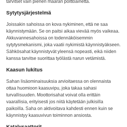
tarvitset vain pienen määrän polttoainetta.
Sytytysjärjestelmä
Joissakin sahoissa on kova nykiminen, että ne saa
käynnistymään. Se on paitsi aikaa vievää myös vaikeaa.
Akkuvannesahoissa on todennäköisemmin
sytytysmekanismi, joka vaatii nykimistä käynnistyäkseen.
Sähkösahat käynnistyvät yleensä nopeasti, eikä niiden
kanssa tarvitse suorittaa työlästä narun vetämistä.
Kaasun lukitus
Sahan lisäominaisuuksia arvioitaessa on olennaista
ottaa huomioon kaasuvipu, joka takaa sahasi
turvallisuuden. Moottorisahat voivat olla erittäin
vaarallisia, erityisesti jos niitä käytetään julkisilla
paikoilla. Saha on aktivoitava kahdesti ennen kuin se
käynnistyy kaasuvivun toiminnon ansiosta.
Katalysaattorit