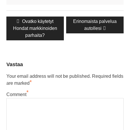
Navigointi
Edellinen
Ovatko käytetyt
Seuraava
Erinomaista palvelua
Hondat markkinoiden
julkaisu:
julkaisu:
autollesi
parhaita?
Vastaa
Your email address will not be published.
Required fields
*
are marked
*
Comment