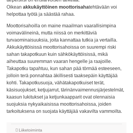
Oikean
akkukäyttöinen moottorisaha
tehtävään voi
helpottaa työtä ja säästää rahaa.
Moottorisahoilla on maine maailman vaarallisimpina
voimavälineinä, mutta niissä on merkittäviä
turvaominaisuuksia, joita kannattaa tutkia ja vertailla.
Akkukäyttöisissä moottorisahoissa on suurempi riski
sahan takapotkuun kuin sähkökäyttöisissä, mikä
aiheuttaa suuremman vaaran hengelle ja raajoille.
Takapotku tapahtuu, kun sahan pää törmää esteeseen,
jolloin terä ponnahtaa äkillisesti taaksepäin käyttäjää
kohti. Takapotkusuoja, vähätakapotkuiset terät,
käsisuojukset, ketjujarrut, tärinänvaimennusjärjestelmät,
kaasun lukitukset ja ketjunkaapparit ovat olennaisia
suojuksia nykyaikaisissa moottorisahoissa, joiden
tarkoituksena on suojata käyttäjää vakavilta vammoilta.
Liiketoiminta