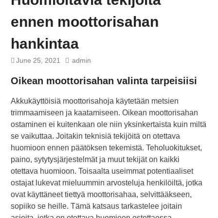
ennen moottorisahan
hankintaa
June 25, 2021
admin
Oikean moottorisahan valinta tarpeisiisi
Akkukäyttöisiä moottorisahoja käytetään metsien
trimmaamiseen ja kaatamiseen. Oikean moottorisahan
ostaminen ei kuitenkaan ole niin yksinkertaista kuin miltä
se vaikuttaa. Joitakin teknisiä tekijöitä on otettava
huomioon ennen päätöksen tekemistä. Teholuokitukset,
paino, sytytysjärjestelmät ja muut tekijät on kaikki
otettava huomioon. Toisaalta useimmat potentiaaliset
ostajat lukevat mieluummin arvosteluja henkilöiltä, jotka
ovat käyttäneet tiettyä moottorisahaa, selvittääkseen,
sopiiko se heille. Tämä katsaus tarkastelee joitain
asioita, jotka on otettava huomioon ostettaessa