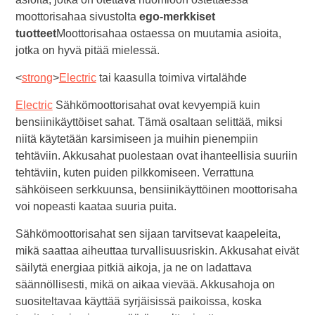
moottorisahaa sivustolta
ego-merkkiset
tuotteet
Moottorisahaa ostaessa on muutamia asioita,
jotka on hyvä pitää mielessä.
<
strong
>
Electric
tai kaasulla toimiva virtalähde
Electric
Sähkömoottorisahat ovat kevyempiä kuin
bensiinikäyttöiset sahat. Tämä osaltaan selittää, miksi
niitä käytetään karsimiseen ja muihin pienempiin
tehtäviin. Akkusahat puolestaan ovat ihanteellisia suuriin
tehtäviin, kuten puiden pilkkomiseen. Verrattuna
sähköiseen serkkuunsa, bensiinikäyttöinen moottorisaha
voi nopeasti kaataa suuria puita.
Sähkömoottorisahat sen sijaan tarvitsevat kaapeleita,
mikä saattaa aiheuttaa turvallisuusriskin. Akkusahat eivät
säilytä energiaa pitkiä aikoja, ja ne on ladattava
säännöllisesti, mikä on aikaa vievää. Akkusahoja on
suositeltavaa käyttää syrjäisissä paikoissa, koska