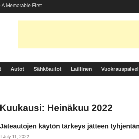
A Memorable First
ith A Lamborghini
 Angelesissa?
aihtoehtojen kartoitus
kuljetuspalveluissa
en paljastaminen: Miksi
 suosittu valinta
uudessa?
t
Autot
Sähköautot
Laillinen
Vuokrauspalvel
Kuukausi:
Heinäkuu 2022
Jäteautojen käytön tärkeys jätteen tyhjent
July 11, 2022