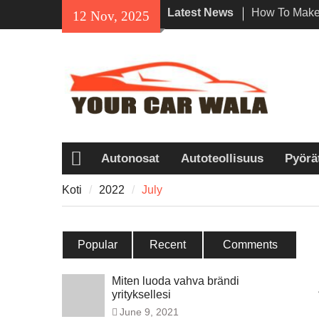
Skip
Latest News
How To Make 
12 Nov, 2025
to
Impression W
content
vuokraus Los
Ekologisten v
ajoneuvojen 
Viehättävyyd
Honda Navi on
ajajien kesk
Autonosat
Autoteollisuus
Pyörä
Koti
Koti
2022
July
Popular
Recent
Comments
Miten luoda vahva brändi
yrityksellesi
June 9, 2021