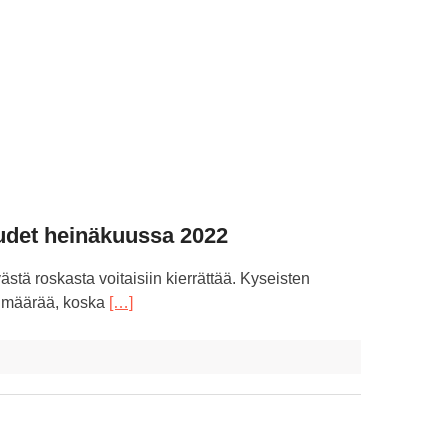
uudet heinäkuussa 2022
tä roskasta voitaisiin kierrättää. Kyseisten
en määrää, koska
[…]