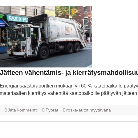
Jätteen vähentämis- ja kierrätysmahdollis
Energiansäästöraporttien mukaan yli 60 % kaatopaikalle päätyväs
materiaalien kierrätys vähentää kaatopaikoille päätyvän jätte
Jätä kommentti
Pyörät
roska-autot myytävänä