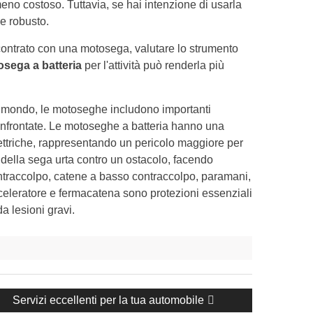
eno costoso. Tuttavia, se hai intenzione di usarla
 e robusto.
contrato con una motosega, valutare lo strumento
sega a batteria
per l'attività può renderla più
al mondo, le motoseghe includono importanti
confrontate. Le motoseghe a batteria hanno una
ettriche, rappresentando un pericolo maggiore per
tà della sega urta contro un ostacolo, facendo
contraccolpo, catene a basso contraccolpo, paramani,
acceleratore e fermacatena sono protezioni essenziali
 lesioni gravi.
Post
Servizi eccellenti per la tua automobile