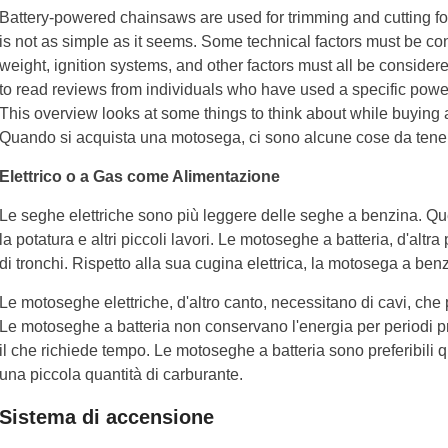
Battery-powered chainsaws are used for trimming and cutting f
is not as simple as it seems. Some technical factors must be co
weight, ignition systems, and other factors must all be consider
to read reviews from individuals who have used a specific power 
This overview looks at some things to think about while buyin
Quando si acquista una motosega, ci sono alcune cose da tene
Elettrico o a Gas come Alimentazione
Le seghe elettriche sono più leggere delle seghe a benzina. Qu
la potatura e altri piccoli lavori. Le motoseghe a batteria, d'altra
di tronchi. Rispetto alla sua cugina elettrica, la motosega a be
Le motoseghe elettriche, d'altro canto, necessitano di cavi, che
Le motoseghe a batteria non conservano l'energia per periodi p
il che richiede tempo. Le motoseghe a batteria sono preferibili q
una piccola quantità di carburante.
Sistema di accensione