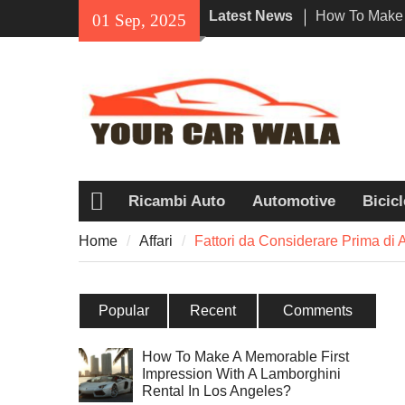
Skip
Latest News
How To Make 
01 Sep, 2025
to
Impression Wi
content
Rental In Los
Exploring Eco
Vehicle Trans
Unveiling the
Navi a Popul
Riders?
Ricambi Auto
Automotive
Bicicl
Home
Home
Affari
Fattori da Considerare Prima di
Popular
Recent
Comments
How To Make A Memorable First
Impression With A Lamborghini
Rental In Los Angeles?