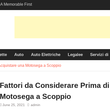
A Memorable First
th A Lamborghini
 Angeles?
-Friendly Options in
port Services
 Allure: Why is Honda
ar Choice Among
ette
Auto
Auto Elettriche
Legalee
Servizi di
 Acquistare una Motosega a Scoppio
Fattori da Considerare Prima d
Motosega a Scoppio
June 25, 2021
admin