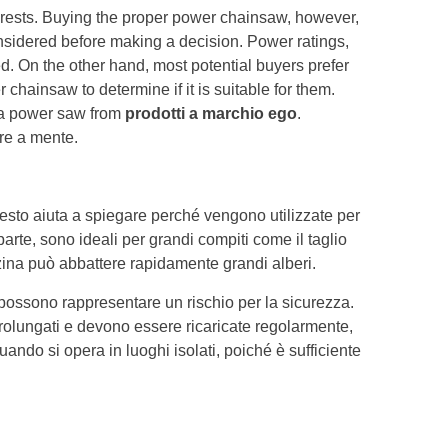
orests. Buying the proper power chainsaw, however,
nsidered before making a decision. Power ratings,
ed. On the other hand, most potential buyers prefer
chainsaw to determine if it is suitable for them.
g a power saw from
prodotti a marchio ego
.
re a mente.
esto aiuta a spiegare perché vengono utilizzate per
 parte, sono ideali per grandi compiti come il taglio
nzina può abbattere rapidamente grandi alberi.
 possono rappresentare un rischio per la sicurezza.
rolungati e devono essere ricaricate regolarmente,
uando si opera in luoghi isolati, poiché è sufficiente