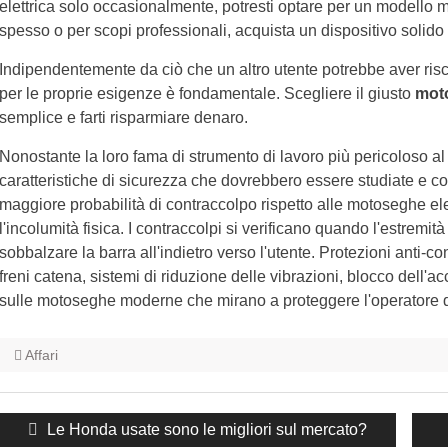
elettrica solo occasionalmente, potresti optare per un modello m
spesso o per scopi professionali, acquista un dispositivo solido
Indipendentemente da ciò che un altro utente potrebbe aver ris
per le proprie esigenze è fondamentale. Scegliere il giusto
moto
semplice e farti risparmiare denaro.
Nonostante la loro fama di strumento di lavoro più pericoloso 
caratteristiche di sicurezza che dovrebbero essere studiate e 
maggiore probabilità di contraccolpo rispetto alle motoseghe el
l'incolumità fisica. I contraccolpi si verificano quando l'estremi
sobbalzare la barra all'indietro verso l'utente. Protezioni anti-
freni catena, sistemi di riduzione delle vibrazioni, blocco dell'
sulle motoseghe moderne che mirano a proteggere l'operatore da
Affari
Navigazione
Post
Le Honda usate sono le migliori sul mercato?
articoli