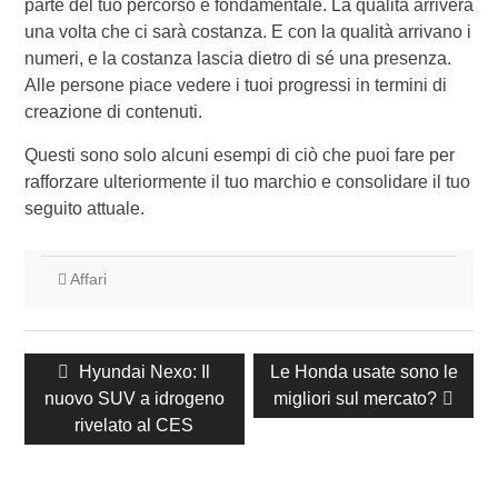
parte del tuo percorso è fondamentale. La qualità arriverà
una volta che ci sarà costanza. E con la qualità arrivano i
numeri, e la costanza lascia dietro di sé una presenza.
Alle persone piace vedere i tuoi progressi in termini di
creazione di contenuti.
Questi sono solo alcuni esempi di ciò che puoi fare per
rafforzare ulteriormente il tuo marchio e consolidare il tuo
seguito attuale.
Affari
Navigazione
Post
Hyundai Nexo: Il
Post
Le Honda usate sono le
articoli
nuovo SUV a idrogeno
precedente:
successivo:
migliori sul mercato?
rivelato al CES