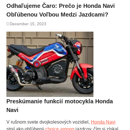
Odhaľujeme Čaro: Prečo je Honda Navi
Obľúbenou Voľbou Medzi Jazdcami?
December 15, 2023
Preskúmanie funkcií motocykla Honda
Navi
V rušnom svete dvojkolesových vozidiel,
Honda Navi
stojí ako obľúbený
choice among
jazdcov, čím si získal