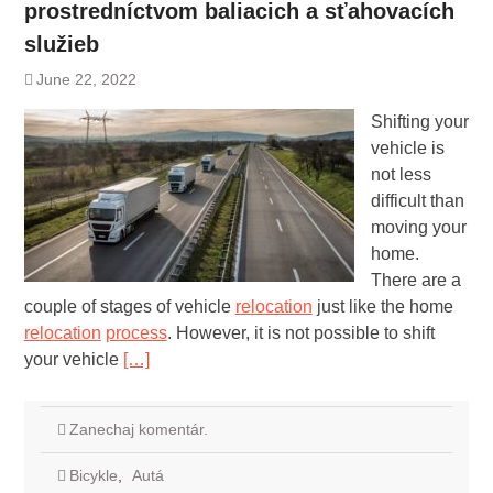
prostredníctvom baliacich a sťahovacích
služieb
June 22, 2022
Shifting your
vehicle is
not less
difficult than
moving your
home.
There are a
couple of stages of vehicle
relocation
just like the home
relocation
process
. However, it is not possible to shift
your vehicle
[…]
Zanechaj komentár.
Bicykle
,
Autá