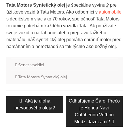
Tata Motors Syntetický olej
je špeciálne vyvinutý pre
úžitkové vozidlá Tata Motors. Ako odborníci v
automobile
s dedičstvom viac ako 70 rokov, spoločnosť Tata Motors
rozumie potrebám každého vozidla Tata. Ak používate
svoje vozidlo na ťahanie alebo prepravu ťažkého
materiálu, náš syntetický olej pomáha chrániť motor pred
namáhaním a nerozkladá sa tak rýchlo ako bežný olej.
Servis vozidiel
Tata Motors Syntetický olej
Navigácia
Predchádzajúci
Aká je úloha
Ďalší
Odhaľujeme Čaro: Prečo
v
prevodového oleja?
príspevok:
príspevok:
je Honda Navi
príspevkoch
Obľúbenou Voľbou
Medzi Jazdcami?