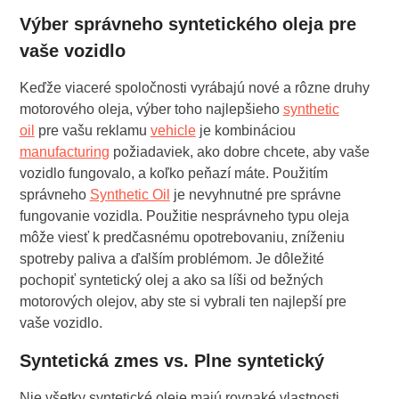
Výber správneho syntetického oleja pre
vaše vozidlo
Keďže viaceré spoločnosti vyrábajú nové a rôzne druhy
motorového oleja, výber toho najlepšieho
synthetic
oil
pre vašu reklamu
vehicle
je kombináciou
manufacturing
požiadaviek, ako dobre chcete, aby vaše
vozidlo fungovalo, a koľko peňazí máte. Použitím
správneho
Synthetic Oil
je nevyhnutné pre správne
fungovanie vozidla. Použitie nesprávneho typu oleja
môže viesť k predčasnému opotrebovaniu, zníženiu
spotreby paliva a ďalším problémom. Je dôležité
pochopiť syntetický olej a ako sa líši od bežných
motorových olejov, aby ste si vybrali ten najlepší pre
vaše vozidlo.
Syntetická zmes vs. Plne syntetický
Nie všetky syntetické oleje majú rovnaké vlastnosti.