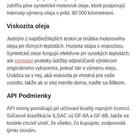
zahŕňa plne syntetické motorové oleje, ktoré podporujú
intervaly výmeny oleja s pribl. 80 000 kilometrami.
Viskozita oleja
Jedným z najdôležitejších testov je hrúbka motorového
oleja pri rôznych teplotách. Hustota stúpa s viskozitou.
Syntetické oleje fungujú efektívne pri vysokých teplotách,
ale
consider
praktiky údržby odporúčané výrobcom
originálneho vybavenia, pokiaľ ide o výmenu oleja.
Uvádza sa v nej, aká viskozita je vhodná pre vaše
vozidlo, takže ak si olej meníte doma, riaďte sa štítkom.
API Podmienky
API normy pomáhajú pri určovaní kvality ropných licencií.
Súčasné klasifikácie ILSAC sú GF-6A a GF-6B, takže sa
budete chcieť uistiť, že všetko, čo kupujete, zodpovedá
týmto slovám.