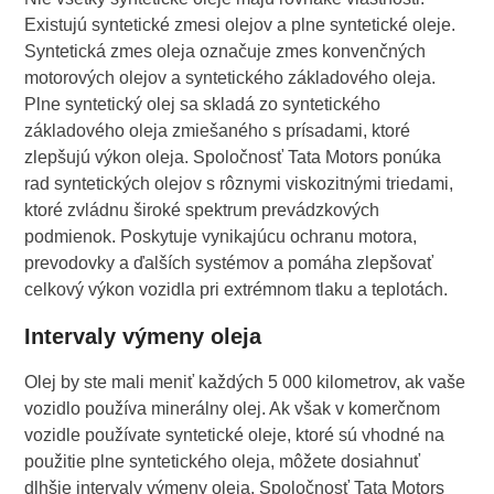
Existujú syntetické zmesi olejov a plne syntetické oleje.
Syntetická zmes oleja označuje zmes konvenčných
motorových olejov a syntetického základového oleja.
Plne syntetický olej sa skladá zo syntetického
základového oleja zmiešaného s prísadami, ktoré
zlepšujú výkon oleja. Spoločnosť Tata Motors ponúka
rad syntetických olejov s rôznymi viskozitnými triedami,
ktoré zvládnu široké spektrum prevádzkových
podmienok. Poskytuje vynikajúcu ochranu motora,
prevodovky a ďalších systémov a pomáha zlepšovať
celkový výkon vozidla pri extrémnom tlaku a teplotách.
Intervaly výmeny oleja
Olej by ste mali meniť každých 5 000 kilometrov, ak vaše
vozidlo používa minerálny olej. Ak však v komerčnom
vozidle používate syntetické oleje, ktoré sú vhodné na
použitie plne syntetického oleja, môžete dosiahnuť
dlhšie intervaly výmeny oleja. Spoločnosť Tata Motors