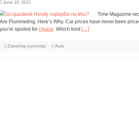
June 18, 2021
Time Magazine rec
Are Plummeting. Here’s Why. Car prices have never been priced m
you’re spoiled for
choice
. Which kind
[…]
Zanechaj komentár.
Autá