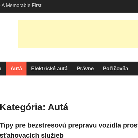
A Memorable First
ith A Požičovňa
v Los Angeles?
ností prepravy vozidiel
votnému prostrediu
Čaro: Prečo je Honda
nou Voľbou Medzi
e
Autá
Elektrické autá
Právne
Požičovňa
Kategória:
Autá
Tipy pre bezstresovú prepravu vozidla pros
sťahovacích služieb