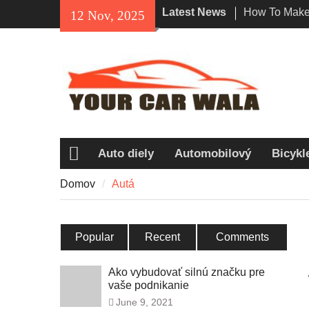
Skip
Latest News
How To Make 
12 Nov, 2025
to
Impression W
content
Lamborghini 
Skúmanie mož
šetrných k ži
Odhaľujeme 
Navi Obľúbe
Jazdcami?
Auto diely
Automobilový
Bicykl
Domov
Domov
Autá
Popular
Recent
Comments
Ako vybudovať silnú značku pre
vaše podnikanie
June 9, 2021