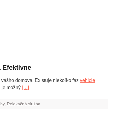
 Efektívne
 vášho domova. Existuje niekoľko fáz
vehicle
e je možný
[…]
žby
,
Relokačná služba