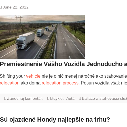
June 22, 2022
Premiestnenie Vášho Vozidla Jednoducho a
Shifting your
vehicle
nie je o nič menej náročné ako sťahovanie
relocation
ako doma
relocation
process
. Posun vozidla však ni
Zanechaj komentár.
Bicykle
,
Autá
Baliace a sťahovacie slu
Sú ojazdené Hondy najlepšie na trhu?