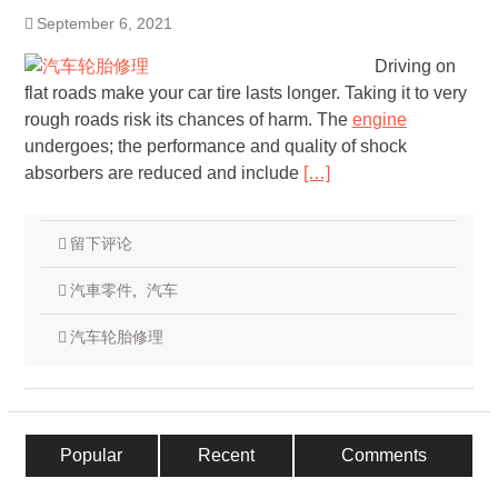
September 6, 2021
Driving on
flat roads make your car tire lasts longer. Taking it to very
rough roads risk its chances of harm. The
engine
undergoes; the performance and quality of shock
absorbers are reduced and include
[…]
留下评论
汽車零件
,
汽车
汽车轮胎修理
Popular
Recent
Comments