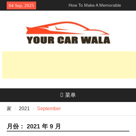
Skip
How To Make A Memorable
04 Sep, 2025
to
First Impression With A 洛杉矶
content
兰博基尼跑车租赁?
探索车辆运输服务中的环保选项
揭开它的魅力：为什么本田 Navi
深受骑手欢迎？
菜单
家
2021
September
月份：
2021 年 9 月