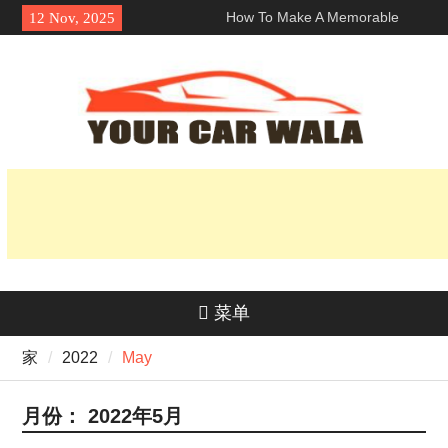
Skip
How To Make A Memorable
12 Nov, 2025
to
First Impression With A 洛杉矶
content
兰博基尼跑车租赁?
探索车辆运输服务中的环保选项
揭开它的魅力：为什么本田 Navi
深受骑手欢迎？
菜单
家
2022
May
月份：
2022年5月