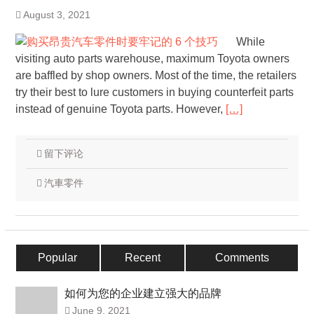
August 3, 2021
While
visiting auto parts warehouse, maximum Toyota owners
are baffled by shop owners. Most of the time, the retailers
try their best to lure customers in buying counterfeit parts
instead of genuine Toyota parts. However,
[…]
留下评论
汽車零件
Popular
Recent
Comments
如何为您的企业建立强大的品牌
June 9, 2021