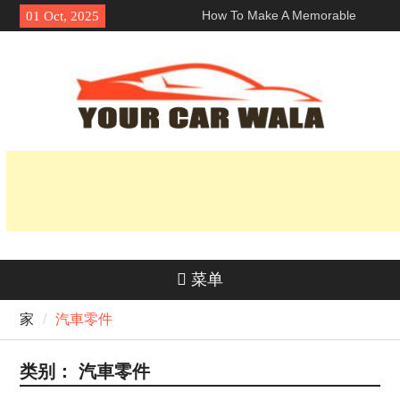
Skip
How To Make A Memorable
01 Oct, 2025
to
First Impression With A 洛杉矶
content
兰博基尼跑车租赁?
探索车辆运输服务中的环保选项
揭开它的魅力：为什么本田 Navi
深受骑手欢迎？
菜单
家
汽車零件
类别：
汽車零件