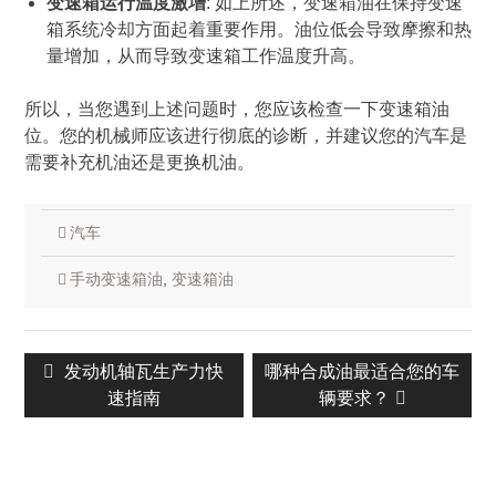
变速箱运行温度激增
: 如上所述，变速箱油在保持变速
箱系统冷却方面起着重要作用。油位低会导致摩擦和热
量增加，从而导致变速箱工作温度升高。
所以，当您遇到上述问题时，您应该检查一下变速箱油
位。您的机械师应该进行彻底的诊断，并建议您的汽车是
需要补充机油还是更换机油。
汽车
手动变速箱油
,
变速箱油
文
上
发动机轴瓦生产力快
下
哪种合成油最适合您的车
章
一
速指南
一
辆要求？
导
篇：
篇：
航