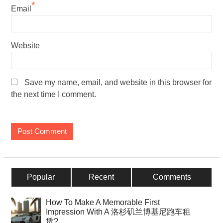
*
Email
Website
Save my name, email, and website in this browser for
the next time I comment.
Popular
Recent
Comments
How To Make A Memorable First
Impression With A 洛杉矶兰博基尼跑车租
赁?