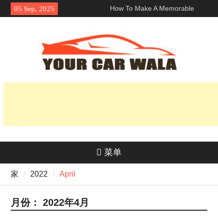
Skip
How To Make A Memorable
05 Sep, 2025
to
First Impression With A 洛杉矶
content
兰博基尼跑车租赁?
探索车辆运输服务中的环保选项
揭开它的魅力：为什么本田 Navi
深受骑手欢迎？
菜单
家
2022
April
月份：
2022年4月