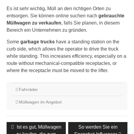
Es ist sehr wichtig, Müll an den richtigen Orten zu
entsorgen. Sie können online suchen nach
gebrauchte
Müllwagen zu verkaufen
, falls Sie planen, in diesem
Bereich ein Unternehmen zu gründen.
Some
garbage trucks
have a standing station on the
curb side, which allows the operator to drive the truck
while standing. This increases efficiency, especially on a
route without mechanical-compatible receptacles, or
where the receptacle must be moved to the lifter.
Fahrräder
Müllwagen im Angebot
Beitrags-
Vorheriger
Ist es gut, Müllwagen
Nächster
So werden Sie ein
Navigation