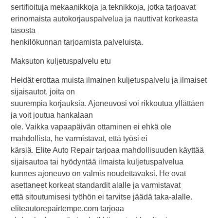
sertifioituja mekaanikkoja ja teknikkoja, jotka tarjoavat
erinomaista autokorjauspalvelua ja nauttivat korkeasta
tasosta
henkilökunnan tarjoamista palveluista.
Maksuton kuljetuspalvelu etu
Heidät erottaa muista ilmainen kuljetuspalvelu ja ilmaiset
sijaisautot, joita on
suurempia korjauksia. Ajoneuvosi voi rikkoutua yllättäen
ja voit joutua hankalaan
ole. Vaikka vapaapäivän ottaminen ei ehkä ole
mahdollista, he varmistavat, että työsi ei
kärsiä. Elite Auto Repair tarjoaa mahdollisuuden käyttää
sijaisautoa tai hyödyntää ilmaista kuljetuspalvelua
kunnes ajoneuvo on valmis noudettavaksi. He ovat
asettaneet korkeat standardit alalle ja varmistavat
että sitoutumisesi työhön ei tarvitse jäädä taka-alalle.
eliteautorepairtempe.com tarjoaa