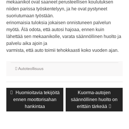
mekaanikot ovat saaneet perusteellisen koulutuksen
niiden parissa työskentelyyn, ja he ovat pystyneet
suoriutumaan työstään.
erinomaisia tuloksia jokaisen onnistuneen palvelun
myötä. Älä odota, että autosi hajoaa, ennen kuin
lähettää sen mekaanikolle, varata säännöllinen huolto ja
palvelu aika ajoin ja
varmista, että auto toimii tehokkaasti koko vuoden ajan.
Autoteollisuus
Navigointi
Edellinen
Huomioitavia tekijöitä
Seuraava
Kuorma-autojen
ennen moottorisahan
julkaisu:
säännöllinen huolto on
julkaisu:
hankintaa
erittäin tärkeää