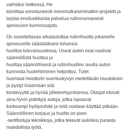
valmiiksi hetkessä. He
toimittaa onnistuneesti monimutkaisimmatkin projektit ja
tarjota ensiluokkaista palvelua rutiininomaisesti
ajoneuvon kunnossapito.
On suositeltavaa aikatauluttaa rutiinihuolto jokaiselle
ajoneuvolle säästääksesi tuhansia
huoltoa tulevaisuudessa. Useat auton osat vaativat
säännöllistä huoltoa ja
huoltaa säännöllisesti ja rutiinihuollon avulla auton
kunnosta huolehtiminen helpottuu. Tulet
huomaat moottorin suorituskyvyn merkittävän muutoksen
ja pystyt lisäämään sitä
kestävyyttä ja hyvää jälleenmyyntiarvoa. Ostajat etsivät
aina hyvin pidettyjä autoja, jotka lupaavat
korkeampi hyötysuhde ja niitä voidaan käyttää pitkään.
Säännöllinen korjaus ja huolto on pieni
-sertifioituja teknikkoja, jotka tekevät autollesi parasta
mahdollista työtä.