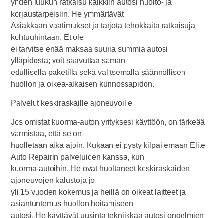
yhden luukun ratkaisu kaikkiin autosi huolto- ja
korjaustarpeisiin. He ymmärtävät
Asiakkaan vaatimukset ja tarjota tehokkaita ratkaisuja
kohtuuhintaan. Et ole
ei tarvitse enää maksaa suuria summia autosi
ylläpidosta; voit saavuttaa saman
edullisella paketilla sekä valitsemalla säännöllisen
huollon ja oikea-aikaisen kunnossapidon.
Palvelut keskiraskaille ajoneuvoille
Jos omistat kuorma-auton yrityksesi käyttöön, on tärkeää
varmistaa, että se on
huolletaan aika ajoin. Kukaan ei pysty kilpailemaan Elite
Auto Repairin palveluiden kanssa, kun
kuorma-autoihin. He ovat huoltaneet keskiraskaiden
ajoneuvojen kalustoja jo
yli 15 vuoden kokemus ja heillä on oikeat laitteet ja
asiantuntemus huollon hoitamiseen
autosi. He käyttävät uusinta tekniikkaa autosi ongelmien