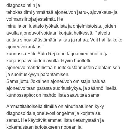
diagnosointiin ja
tehokas tiimi ymmärtää ajoneuvon jarru-, ajovakaus- ja
voimansiirtojärjestelmät. He
minulla on luettelo työkaluista ja ohjelmistoista, joiden
avulla ajoneuvot voidaan korjata hetkessä. Palvelu
auttaa sinua säästämään aikaa ja rahaa. Voit hallita koko
ajoneuvokantaasi
kunnossa Elite Auto Repairin tarjoamien huolto- ja
korjauspalveluiden avulla. Hyvin huollettu
ajoneuvo mahdollistaa huoltokustannusten alentamisen
ja suorituskyvyn parantamisen.
Sama juttu. Jokainen ajoneuvon omistaja haluaa
ajoneuvoltaan parasta suorituskykyä, ja säännöllisellä
kunnossapito; on mahdollista saavuttaa sama.
Ammattitaitoisella tiimillä on ainutlaatuinen kyky
diagnosoida ajoneuvosi ongelma ja korjata se.
samat. He käyttävät ammatillista tietämystään ja
kokemustaan tarjotakseen nopean ja