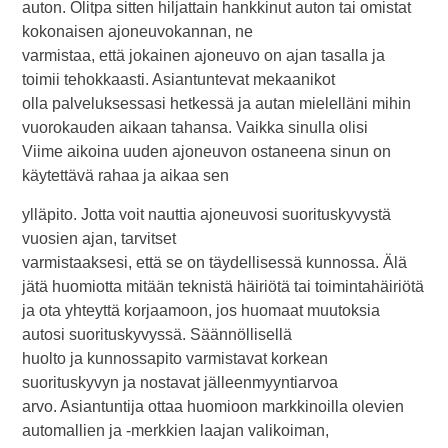
auton. Olitpa sitten hiljattain hankkinut auton tai omistat
kokonaisen ajoneuvokannan, ne
varmistaa, että jokainen ajoneuvo on ajan tasalla ja
toimii tehokkaasti. Asiantuntevat mekaanikot
olla palveluksessasi hetkessä ja autan mielelläni mihin
vuorokauden aikaan tahansa. Vaikka sinulla olisi
Viime aikoina uuden ajoneuvon ostaneena sinun on
käytettävä rahaa ja aikaa sen
ylläpito. Jotta voit nauttia ajoneuvosi suorituskyvystä
vuosien ajan, tarvitset
varmistaaksesi, että se on täydellisessä kunnossa. Älä
jätä huomiotta mitään teknistä häiriötä tai toimintahäiriötä
ja ota yhteyttä korjaamoon, jos huomaat muutoksia
autosi suorituskyvyssä. Säännöllisellä
huolto ja kunnossapito varmistavat korkean
suorituskyvyn ja nostavat jälleenmyyntiarvoa
arvo. Asiantuntija ottaa huomioon markkinoilla olevien
automallien ja -merkkien laajan valikoiman,