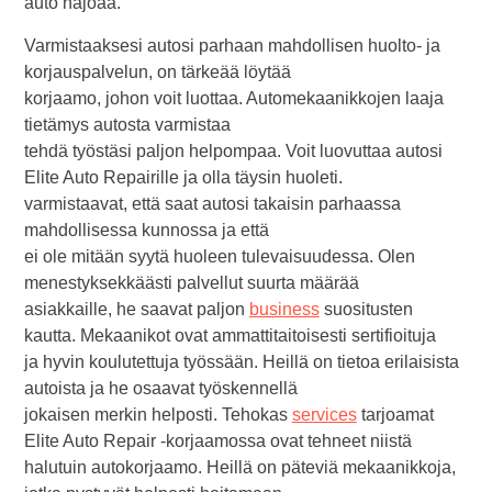
auto hajoaa.
Varmistaaksesi autosi parhaan mahdollisen huolto- ja
korjauspalvelun, on tärkeää löytää
korjaamo, johon voit luottaa. Automekaanikkojen laaja
tietämys autosta varmistaa
tehdä työstäsi paljon helpompaa. Voit luovuttaa autosi
Elite Auto Repairille ja olla täysin huoleti.
varmistaavat, että saat autosi takaisin parhaassa
mahdollisessa kunnossa ja että
ei ole mitään syytä huoleen tulevaisuudessa. Olen
menestyksekkäästi palvellut suurta määrää
asiakkaille, he saavat paljon
business
suositusten
kautta. Mekaanikot ovat ammattitaitoisesti sertifioituja
ja hyvin koulutettuja työssään. Heillä on tietoa erilaisista
autoista ja he osaavat työskennellä
jokaisen merkin helposti. Tehokas
services
tarjoamat
Elite Auto Repair -korjaamossa ovat tehneet niistä
halutuin autokorjaamo. Heillä on päteviä mekaanikkoja,