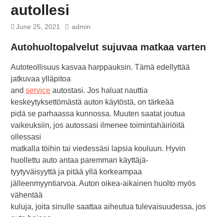
autollesi
June 25, 2021
admin
Autohuoltopalvelut sujuvaa matkaa varten
Autoteollisuus kasvaa harppauksin. Tämä edellyttää
jatkuvaa ylläpitoa
and
service
autostasi. Jos haluat nauttia
keskeytyksettömästä auton käytöstä, on tärkeää
pidä se parhaassa kunnossa. Muuten saatat joutua
vaikeuksiin, jos autossasi ilmenee toimintahäiriöitä
ollessasi
matkalla töihin tai viedessäsi lapsia kouluun. Hyvin
huollettu auto antaa paremman käyttäjä-
tyytyväisyyttä ja pitää yllä korkeampaa
jälleenmyyntiarvoa. Auton oikea-aikainen huolto myös
vähentää
kuluja, joita sinulle saattaa aiheutua tulevaisuudessa, jos