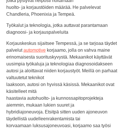
jotka pystyvät helposti hoitamaan
huolto- ja korjaustöiden määrää. He palvelevat
Chandleria, Phoenixia ja Tempeä.
Työkalut ja teknologia, jotka auttavat parantamaan
diagnoosi- ja korjauspalveluita
Korjauskeskus sijaitsee Tempessä, ja se tarjoaa täydet
palvelut
automotive
korjaamo, jolla on vahva maine
erinomaisesta suorituskyvystä. Mekaanikot käyttävät
uusimpia työkaluja ja teknologiaa diagnosoidakseen
autosi ja aloittavat niiden korjaustyöt. Meillä on parhaat
valtuutetut teknikot
laaksoon, autosi on hyvissä käsissä. Mekaanikot ovat
käsitelleet mitä
haastavia autohuolto- ja kunnossapitoprojekteja
aiemmin, mukaan lukien suuret ja
hybridiajoneuvoja. Etsitpä sitten uuden ajoneuvon
täydellistä uudelleenrakentamista tai
korvaamaan luksusajoneuvoasi, korjaamo saa työsi