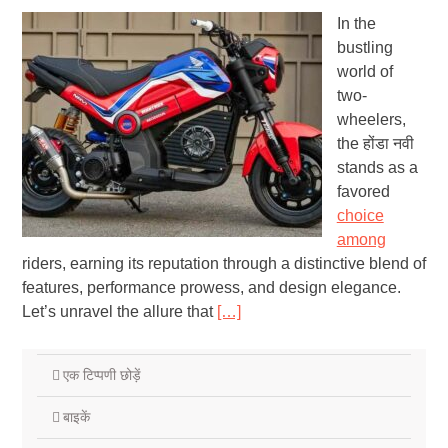
In the
bustling
world of
two-
wheelers,
the होंडा नवी
stands as a
favored
choice
among
riders, earning its reputation through a distinctive blend of
features, performance prowess, and design elegance.
Let’s unravel the allure that
[…]
एक टिप्पणी छोड़ें
बाइकें