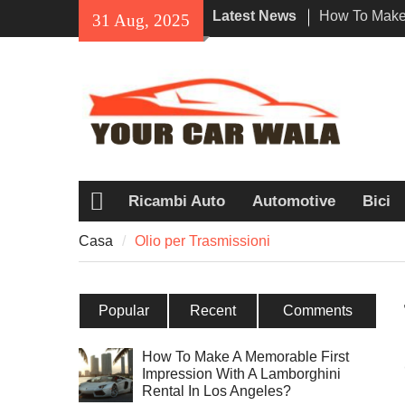
Skip
Latest News
How To Make 
31 Aug, 2025
to
Impression W
content
Rental In Lo
Exploring Eco
Vehicle Trans
Unveiling the
Navi a Popu
Riders?
Ricambi Auto
Automotive
Bici
Casa
Casa
Olio per Trasmissioni
Popular
Recent
Comments
How To Make A Memorable First
Impression With A Lamborghini
Rental In Los Angeles?