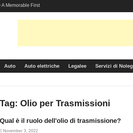
A Memorable First
ith A Lamborghini
s Angeles?
-Friendly Options in
port Services
 Allure: Why is Honda
lar Choice Among
Auto
Auto elettriche
Legalee
Servizi di Nole
Tag:
Olio per Trasmissioni
Qual è il ruolo dell'olio di trasmissione?
November 3, 2022