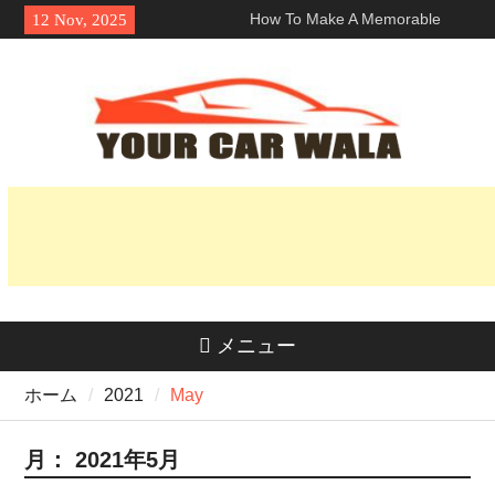
Skip
How To Make A Memorable
12 Nov, 2025
to
First Impression With A ロサン
content
ゼルス ランボルギーニ レン
タル?
車両輸送サービスにおける環境
に優しい選択肢の探求
魅力を解き明かす：なぜホンダ
Naviはライダーの間で人気なの
か？
メニュー
ホーム
2021
May
月：
2021年5月