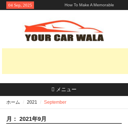
Skip
How To Make A Memorable
04 Sep, 2025
to
First Impression With A ロサン
content
ゼルス ランボルギーニ レン
タル?
車両輸送サービスにおける環境
に優しい選択肢の探求
魅力を解き明かす：なぜホンダ
Naviはライダーの間で人気なの
か？
メニュー
ホーム
2021
September
月：
2021年9月