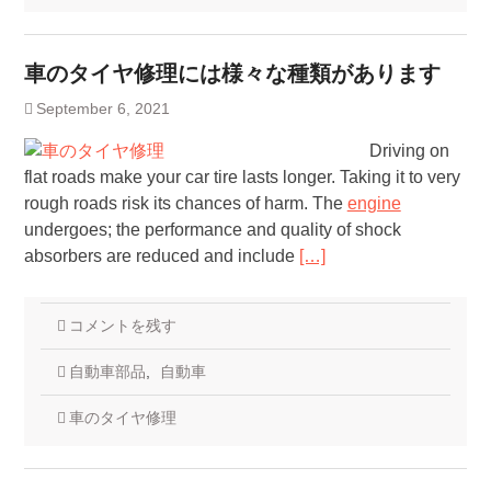
車のタイヤ修理には様々な種類があります
September 6, 2021
Driving on
flat roads make your car tire lasts longer. Taking it to very
rough roads risk its chances of harm. The
engine
undergoes; the performance and quality of shock
absorbers are reduced and include
[…]
コメントを残す
自動車部品
,
自動車
車のタイヤ修理