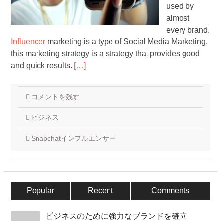
used by
almost
every brand.
Influencer
marketing is a type of Social Media Marketing,
this marketing strategy is a strategy that provides good
and quick results.
[…]
コメントを残す
ビジネス
Snapchatインフルエンサー
Popular
Recent
Comments
ビジネスのために強力なブランドを確立