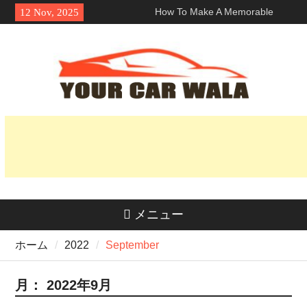
Skip
How To Make A Memorable
12 Nov, 2025
to
First Impression With A ロサン
content
ゼルス ランボルギーニ レン
タル?
車両輸送サービスにおける環境
に優しい選択肢の探求
魅力を解き明かす：なぜホンダ
Naviはライダーの間で人気なの
か？
メニュー
ホーム
2022
September
月：
2022年9月