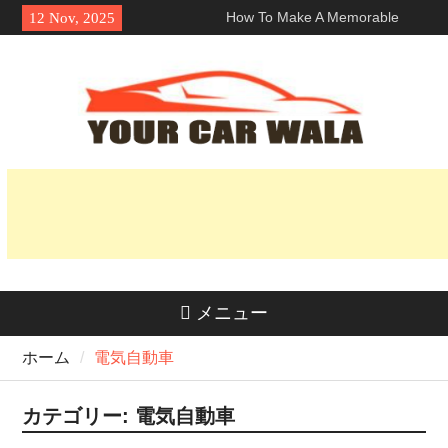
Skip
How To Make A Memorable
12 Nov, 2025
to
First Impression With A ロサン
content
ゼルス ランボルギーニ レン
タル?
車両輸送サービスにおける環境
に優しい選択肢の探求
魅力を解き明かす：なぜホンダ
Naviはライダーの間で人気なの
か？
メニュー
ホーム
電気自動車
カテゴリー:
電気自動車