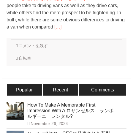
people take to driving vans as well as they drive cars,
while others find the mere prospect to be frightening. In
truth, while there are some obvious differences to driving
a van when compared
[…]
コメントを残す
自転車
Popular
Recent
Comments
How To Make A Memorable First
Impression With A ロサンゼルス ランボ
ルギーニ レンタル?
November 26, 2024