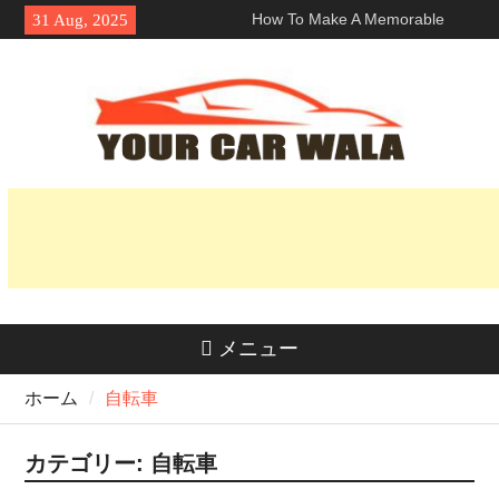
Skip
How To Make A Memorable
31 Aug, 2025
to
First Impression With A ロサン
content
ゼルス ランボルギーニ レン
タル?
車両輸送サービスにおける環境
に優しい選択肢の探求
魅力を解き明かす：なぜホンダ
Naviはライダーの間で人気なの
か？
メニュー
ホーム
自転車
カテゴリー:
自転車