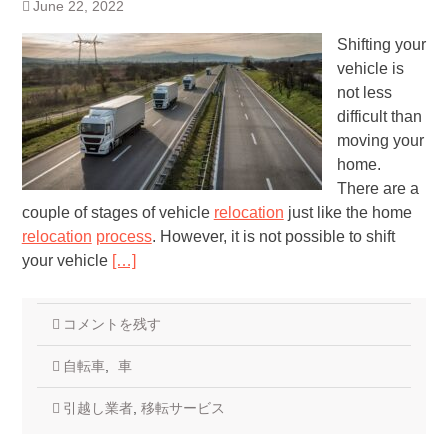
June 22, 2022
Shifting your
vehicle is
not less
difficult than
moving your
home.
There are a
couple of stages of vehicle
relocation
just like the home
relocation
process
. However, it is not possible to shift
your vehicle
[…]
コメントを残す
自転車
,
車
引越し業者
,
移転サービス