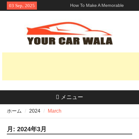
Skip
How To Make A Memorable
03 Sep, 2025
to
First Impression With A ロサン
content
ゼルス ランボルギーニ レン
タル?
車両輸送サービスにおける環境
に優しい選択肢の探求
魅力を解き明かす：なぜホンダ
Naviはライダーの間で人気なの
か？
メニュー
ホーム
2024
March
月:
2024年3月