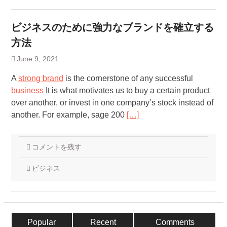
ビジネスのために強力なブランドを確立する
方法
June 9, 2021
A
strong brand
is the cornerstone of any successful
business
It is what motivates us to buy a certain product
over another, or invest in one company’s stock instead of
another. For example, sage 200
[…]
コメントを残す
ビジネス
Popular
Recent
Comments