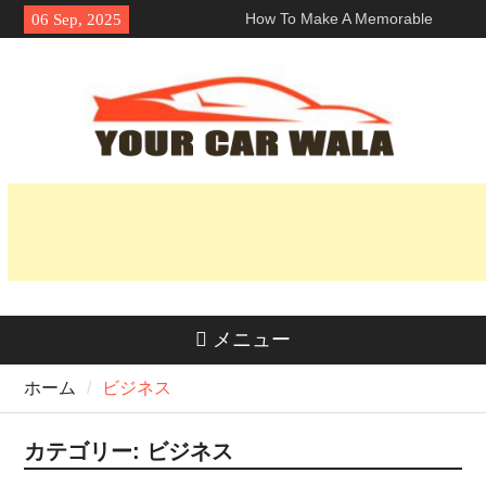
Skip
How To Make A Memorable
06 Sep, 2025
to
First Impression With A ロサン
content
ゼルス ランボルギーニ レン
タル?
車両輸送サービスにおける環境
に優しい選択肢の探求
魅力を解き明かす：なぜホンダ
Naviはライダーの間で人気なの
か？
メニュー
ホーム
ビジネス
カテゴリー:
ビジネス