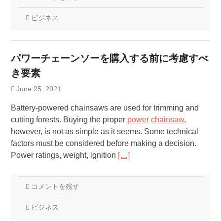
ビジネス
パワーチェーンソーを購入する前に考慮すべ
き要素
June 25, 2021
Battery-powered chainsaws are used for trimming and
cutting forests. Buying the proper
power chainsaw
,
however, is not as simple as it seems. Some technical
factors must be considered before making a decision.
Power ratings, weight, ignition
[…]
コメントを残す
ビジネス