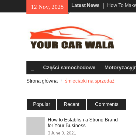
Skip
Latest News
How To Make 
12 Nov, 2025
to
Impression W
content
Rental In Lo
Exploring Eco
Vehicle Trans
Unveiling the
Navi a Popu
Riders?
Części samochodowe
Motoryzacyj
Strona
główna
Strona główna
śmieciarki na sprzedaż
Popular
Recent
Comments
How to Establish a Strong Brand
for Your Business
June 9, 2021