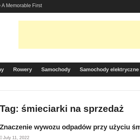
A Memorable First
ith A Lamborghini
s Angeles?
-Friendly Options in
port Services
 Allure: Why is Honda
lar Choice Among
ny
Rowery
Samochody
Samochody elektryczne
Tag:
śmieciarki na sprzedaż
Znaczenie wywozu odpadów przy użyciu śm
July 11, 2022